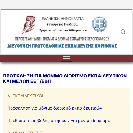
Μετάβαση
στο
περιεχόμενο
Αναζήτηση για:
ΠΡΟΣΚΛΗΣΗ ΓΙΑ ΜΟΝΙΜΟ ΔΙΟΡΙΣΜΟ ΕΚΠΑΙΔΕΥΤΙΚΩΝ
ΚΑΙ ΜΕΛΩΝ ΕΕΠ/ΕΒΠ
Αναζήτηση
Α. ΕΚΠΑΙΔΕΥΤΙΚΟΙ
για:
Πρόσκληση για μόνιμο διορισμό εκπαιδευτικών
ΔΙΟΙΚΗΣΗ
ΔΙΟΙΚΗΣΗ
ΣΧΟΛΕΙΑ
Προθεσμία υποβολής αιτήσεων για μόνιμο διορισμό
ΟΡΓΑΝΟΓΡΑΜΜΑ
ΣΧΟΛΕΙΑ
ΕΚΠΑΙΔΕΥΤΙΚΟΙ
Β. ΜΕΛΗ ΕΕΠ/ΕΒΠ