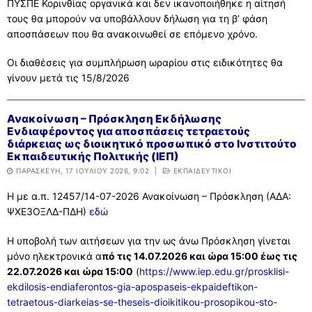
ΠΥΣΠΕ Κορινθίας οργανικά και δεν ικανοποιήθηκε η αίτησή
τους θα μπορούν να υποβάλλουν δήλωση για τη β’ φάση
αποσπάσεων που θα ανακοινωθεί σε επόμενο χρόνο.
Οι διαθέσεις για συμπλήρωση ωραρίου στις ειδικότητες θα
γίνουν μετά τις 15/8/2026
Ανακοίνωση – Πρόσκληση Εκδήλωσης
Ενδιαφέροντος για αποσπάσεις τετραετούς
διάρκειας ως διοικητικό προσωπικό στο Ινστιτούτο
Εκπαιδευτικής Πολιτικής (ΙΕΠ)
ΠΑΡΑΣΚΕΥΉ, 17 ΙΟΥΛΊΟΥ 2026, 9:02
|
ΕΚΠΑΙΔΕΥΤΙΚΟΙ
Η με α.π. 12457/14-07-2026 Ανακοίνωση – Πρόσκληση (ΑΔΑ:
ΨΧΕ3ΟΞΛΔ-ΠΔΗ)
εδώ
Η υποβολή των αιτήσεων για την ως άνω Πρόσκληση γίνεται
μόνο ηλεκτρονικά α
πό τις 14.07.2026 και ώρα 15:00 έως τις
22.07.2026 και ώρα 15:00
(
https://www.iep.edu.gr/prosklisi-
ekdilosis-endiaferontos-gia-apospaseis-ekpaideftikon-
tetraetous-diarkeias-se-theseis-dioikitikou-prosopikou-sto-