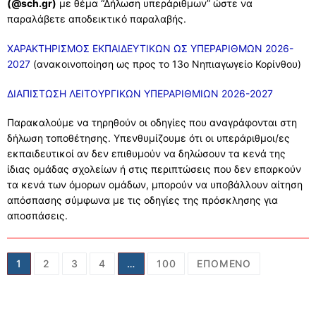
(@sch.gr)
με θέμα “Δήλωση υπεράριθμων” ώστε να
παραλάβετε αποδεικτικό παραλαβής.
ΧΑΡΑΚΤΗΡΙΣΜΟΣ ΕΚΠΑΙΔΕΥΤΙΚΩΝ ΩΣ ΥΠΕΡΑΡΙΘΜΩΝ 2026-
2027
(ανακοινοποίηση ως προς το 13ο Νηπιαγωγείο Κορίνθου)
ΔΙΑΠΙΣΤΩΣΗ ΛΕΙΤΟΥΡΓΙΚΩΝ ΥΠΕΡΑΡΙΘΜΙΩΝ 2026-2027
Παρακαλούμε να τηρηθούν οι οδηγίες που αναγράφονται στη
δήλωση τοποθέτησης. Υπενθυμίζουμε ότι οι υπεράριθμοι/ες
εκπαιδευτικοί αν δεν επιθυμούν να δηλώσουν τα κενά της
ίδιας ομάδας σχολείων ή στις περιπτώσεις που δεν επαρκούν
τα κενά των όμορων ομάδων, μπορούν να υποβάλλουν αίτηση
απόσπασης σύμφωνα με τις οδηγίες της πρόσκλησης για
αποσπάσεις.
Σελιδοποίηση
1
2
3
4
…
100
ΕΠΌΜΕΝΟ
άρθρων