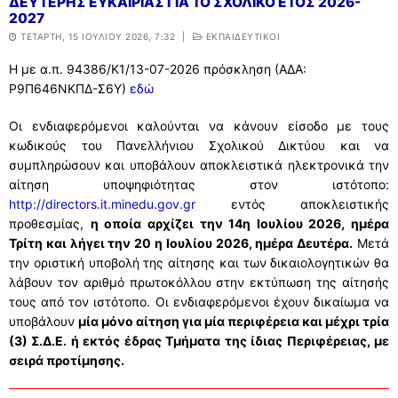
ΔΕΥΤΕΡΗΣ ΕΥΚΑΙΡΙΑΣ ΓΙΑ ΤΟ ΣΧΟΛΙΚΟ ΕΤΟΣ 2026-
2027
ΤΕΤΆΡΤΗ, 15 ΙΟΥΛΊΟΥ 2026, 7:32
|
ΕΚΠΑΙΔΕΥΤΙΚΟΙ
Η με α.π. 94386/Κ1/13-07-2026 πρόσκληση (ΑΔΑ:
Ρ9Π646ΝΚΠΔ-Σ6Υ)
εδώ
Οι ενδιαφερόμενοι καλούνται να κάνουν είσοδο με τους
κωδικούς του Πανελλήνιου Σχολικού Δικτύου και να
συμπληρώσουν και υποβάλουν αποκλειστικά ηλεκτρονικά την
αίτηση υποψηφιότητας στον ιστότοπο:
http://directors.it.minedu.gov.gr
εντός αποκλειστικής
προθεσμίας,
η οποία αρχίζει την 14η Ιουλίου 2026, ημέρα
Τρίτη και λήγει την 20 η Ιουλίου 2026, ημέρα Δευτέρα.
Μετά
την οριστική υποβολή της αίτησης και των δικαιολογητικών θα
λάβουν τον αριθμό πρωτοκόλλου στην εκτύπωση της αίτησής
τους από τον ιστότοπο. Οι ενδιαφερόμενοι έχουν δικαίωμα να
υποβάλουν
μία μόνο αίτηση για μία περιφέρεια και μέχρι τρία
(3) Σ.Δ.Ε. ή εκτός έδρας Τμήματα της ίδιας Περιφέρειας, με
σειρά προτίμησης.