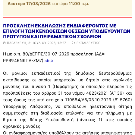
Δευτέρα 17/08/2026
και ώρα
11:00 π.μ.
ΣΥΧΝΕΣ ΕΡΩΤΗΣΕΙΣ – ΤΜΗΜΑ ΟΙΚΟΝΟΜΙΚΟΥ
ΣΥΧΝΕΣ ΕΡΩΤΗΣΕΙΣ – ΤΜΗΜΑ ΠΡΟΣΩΠΙΚΟΥ
ΠΡΟΣΚΛΗΣΗ ΕΚΔΗΛΩΣΗΣ ΕΝΔΙΑΦΕΡΟΝΤΟΣ ΜΕ
ΕΠΙΛΟΓΗ ΤΩΝ ΚΕΝΩΘΕΙΣΩΝ ΘΕΣΕΩΝ ΥΠΟΔΙΕΥΘΥΝΤΩΝ
ΠΡΟΤΥΠΩΝ ΚΑΙ ΠΕΙΡΑΜΑΤΙΚΩΝ ΣΧΟΛΕΙΩΝ
ΠΑΡΑΣΚΕΥΉ, 31 ΙΟΥΛΊΟΥ 2026, 13:27
|
ΕΚΠΑΙΔΕΥΤΙΚΟΙ
Η με α.π. 80/ΔΕΠΠΣ/30-07-2026 πρόσκληση (ΑΔΑ:
ΡΡ6Ψ46ΝΚΠΔ-ΖΜ7)
εδώ
Οι μόνιμοι εκπαιδευτικοί της δημόσιας δευτεροβάθμιας
εκπαίδευσης οι οποίοι υπηρετούν με θητεία στις σχολικές
μονάδες του πίνακα 1 (Παράρτημα) οι οποίοι/ες πληρούν τις
προϋποθέσεις του άρθρου 31 του νόμου 4823/2021 (Α΄136) και
τους όρους της υπό στοιχεία 110584/Δ6/03.10.2023 (Β’ 5760)
Υπουργικής Απόφασης, να υποβάλουν ηλεκτρονική αίτηση
συμμετοχής στη διαδικασία επιλογής για την πλήρωση με
θητεία της θέσης Υποδιευθυντή (πίνακας 1) στις οικείες
σχολικές μονάδες.
Οι ενδιαφερόμενοι/ες υποβάλλουν τις αιτήσεις υποψηφιότητας