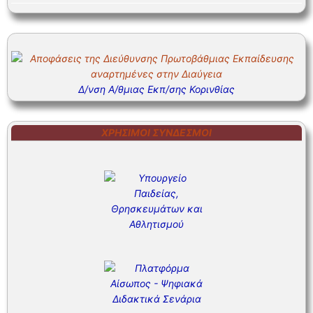
Δ/νση Α/θμιας Εκπ/σης Κορινθίας
ΧΡΉΣΙΜΟΙ ΣΎΝΔΕΣΜΟΙ