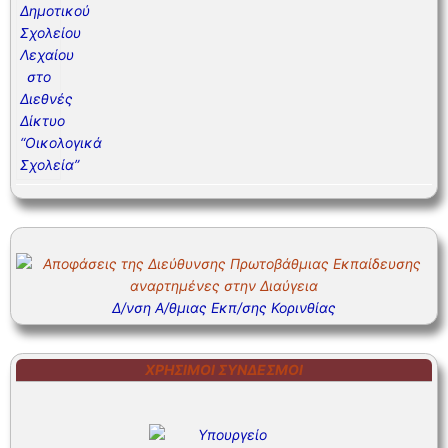
Δ/νση Α/θμιας Εκπ/σης Κορινθίας
ΧΡΉΣΙΜΟΙ ΣΎΝΔΕΣΜΟΙ