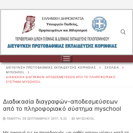
Μετάβαση
στο
περιεχόμενο
Αναζήτηση για:
ΔΙΕΥΘΥΝΣΗ ΠΡΩΤΟΒΑΘΜΙΑΣ ΕΚΠΑΙΔΕΥΣΗΣ ΚΟΡΙΝΘΙΑΣ
ΣΧΟΛΕΙΑ
MYSCHOOL
ΔΙΑΔΙΚΑΣΊΑ ΔΙΑΓΡΑΦΏΝ-ΑΠΟΔΕΣΜΕΎΣΕΩΝ ΑΠΌ ΤΟ ΠΛΗΡΟΦΟΡΙ
ΑΚΌ ΣΎΣΤΗΜΑ MYSCHOOL
Αναζήτηση
για:
Διαδικασία διαγραφών-αποδεσμεύσεων
από το πληροφοριακό σύστημα myschool
ΔΙΟΙΚΗΣΗ
ΠΈΜΠΤΗ, 28 ΣΕΠΤΕΜΒΡΊΟΥ 2017, 5:22
MYSCHOOL
ΔΙΟΙΚΗΣΗ
ΣΧΟΛΕΙΑ
ΟΡΓΑΝΟΓΡΑΜΜΑ
ΣΧΟΛΕΙΑ
ΕΚΠΑΙΔΕΥΤΙΚΟΙ
Με αφορμή τις εκ παραδρομής, μη ορθές καταχωρίσεις κατά τη