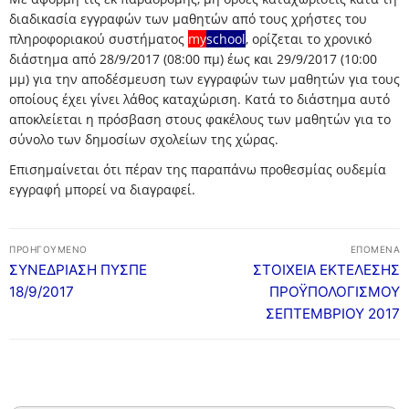
διαδικασία εγγραφών των μαθητών από τους χρήστες του
ΔΙΕΥΘΥΝΤΗΣ
ΧΩΡΟΤΑΞΙΚΗ ΚΑΤΑΝΟΜΗ
ΕΚΠΑΙΔΕΥΤΙΚΟΙ
ΜΕΛΕΤΕΣ – ΔΡΑΣΕΙΣ
πληροφοριακού συστήματος
my
school
, ορίζεται το χρονικό
διάστημα από 28/9/2017 (08:00 πμ) έως και 29/9/2017 (10:00
ΠΥΣΠΕ
ΧΩΡΟΤΑΞΙΚΗ ΚΑΤΑΝΟΜΗ
ΣΤΟΙΧΕΙΑ ΣΧΟΛΙΚΩΝ ΜΟΝΑΔΩΝ
ΠΡΟΣΛΗΨΕΙΣ – ΔΙΟΡΙΣΜΟΙ
ΜΕΛΕΤΕΣ – ΔΡΑΣΕΙΣ
ΕΠΟΠΤΡΙΑ-ΣΥΜΒΟΥΛΟΙ
μμ) για την αποδέσμευση των εγγραφών των μαθητών για τους
οποίους έχει γίνει λάθος καταχώριση. Κατά το διάστημα αυτό
ΔΕΛΤΙΑ ΤΥΠΟΥ
ΧΑΡΤΗΣ
ΣΤΟΙΧΕΙΑ ΣΧΟΛΙΚΩΝ ΜΟΝΑΔΩΝ
ΑΝΑΠΛΗΡΩΤΕΣ
ΔΙΕΥΘΥΝΣΕΙΣ-ΤΗΛΕΦΩΝΑ ΣΧΟΛΕΙΩΝ
ΕΠΙΣΤΗΜΟΝΙΚΗ ΕΠΕΤΗΡΙΔΑ
ΕΠΟΠΤΡΙΑ-ΣΥΜΒΟΥΛΟΙ
ΕΝΤΥΠΑ
αποκλείεται η πρόσβαση στους φακέλους των μαθητών για το
e-ΧΑΡΤΗΣ
ΟΜΑΔΕΣ ΣΧΟΛΕΙΩΝ
ΤΟΠΟΘΕΤΗΣΕΙΣ
ΣΥΜΒΟΥΛΟΙ ΕΚΠΑΙΔΕΥΣΗΣ
ΚΑΙΝΟΤΟΜΕΣ ΔΡΑΣΕΙΣ
σύνολο των δημοσίων σχολείων της χώρας.
ΕΠΙΜΟΡΦΩΣΕΙΣ ΕΠΟΠΤΡΙΑΣ ΠΟΙΟΤΗΤΑΣ
ΟΙΚΟΝΟΜΙΚΑ
Επισημαίνεται ότι πέραν της παραπάνω προθεσμίας ουδεμία
ΠΕΡΙΦΕΡΕΙΕΣ ΣΧΟΛΕΙΩΝ
ΚΑΤΗΓΟΡΙΕΣ ΜΟΡΙΑ
ΜΕΤΑΘΕΣΕΙΣ
ΙΔΙΩΤΙΚΗ ΕΚΠΑΙΔΕΥΣΗ
ΣΥΝΕΔΡΙΟ
ΕΠΙΜΟΡΦΩΣΕΙΣ ΣΥΜΒΟΥΛΩΝ ΕΚΠΑΙΔΕΥΣΗΣ
ΟΙΚΟΝΟΜΙΚΑ
ERASMUS+
εγγραφή μπορεί να διαγραφεί.
ΟΡΓΑΝΙΚΟΤΗΤΑ ΣΧΟΛΙΚΩΝ ΜΟΝΑΔΩΝ
ΑΠΟΣΠΑΣΕΙΣ
ΕΚΔΡΟΜΕΣ
ΣΩΜΑ ΣΥΜΒΟΥΛΩΝ ΕΚΠΑΙΔΕΥΣΗΣ
ΜΙΣΘΟΔΟΣΙΑ
ΕΠΙΚΟΙΝΩΝΙΑ
Πλοήγηση
ΙΔΡΥΜΕΝΟ ΤΜΗΜΑ ΕΝΤΑΞΗΣ
ΥΠΕΡΑΡΙΘΜΙΕΣ
ΕΚΔΡΟΜΕΣ
ΣΥΧΝΕΣ ΕΡΩΤΗΣΕΙΣ ΓΙΑ ΙΔΙΩΤΙΚΗ ΕΚΠΑΙΔΕΥΣΗ –
ΠΡΟΥΠΟΛΟΓΙΣΜΟΣ
ΕΠΙΚΟΙΝΩΝΙΑ
ΠΡΟΗΓΟΎΜΕΝΟ
ΕΠΌΜΕΝΑ
άρθρων
ΕΚΔΡΟΜΕΣ
Προηγούμενο
Επόμενο
ΣΥΝΕΔΡΙΑΣΗ ΠΥΣΠΕ
ΣΤΟΙΧΕΙΑ ΕΚΤΕΛΕΣΗΣ
ΟΡΙΣΜΟΣ ΓΙΑ ΛΕΙΤΟΥΡΓΙΑ ΔΥΕΠ
ΝΟΜΟΘΕΣΙΑ
ΝΟΜΟΘΕΣΙΑ
ΕΠΙΚΟΙΝΩΝΙΑ
άρθρο:
άρθρο:
18/9/2017
ΠΡΟΫΠΟΛΟΓΙΣΜΟΥ
ΣΧΟΛΙΚΗ ΚΟΛΥΜΒΗΣΗ
ΔΥΝΑΤΟΤΗΤΑ ΙΔΡΥΣΗΣ Τ.Υ. ΖΕΠ
ΑΙΤΗΣΕΙΣ
ΣΕΠΤΕΜΒΡΙΟΥ 2017
ΠΡΟΣΚΛΗΣΗ ΕΚΔΗΛΩΣΗΣ ΕΝΔΙΑΦΕΡΟΝΤΟΣ
ΣΥΧΝΕΣ ΕΡΩΤΗΣΕΙΣ
ΤΑΞΙΔΙΩΤΙΚΩΝ ΓΡΑΦΕΙΩΝ
MYSCHOOL
ΣΥΧΝΕΣ ΕΡΩΤΗΣΕΙΣ
ΣΥΧΝΕΣ ΕΡΩΤΗΣΕΙΣ
ΥΠΟΒΟΛΗ ΑΙΤΗΣΗΣ
ΣΥΧΝΕΣ ΕΡΩΤΗΣΕΙΣ – ΤΜΗΜΑ ΔΙΟΙΚΗΤΙΚΟΥ
ΥΠΟΒΟΛΗ ΑΙΤΗΣΗΣ ΜΕ ΛΟΓΟΤΥΠΟ ΕΣΠΑ