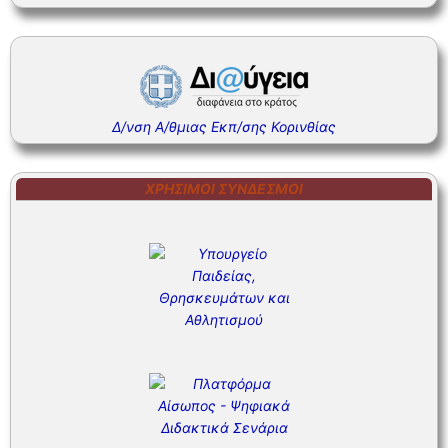
Δ/νση Α/θμιας Εκπ/σης Κορινθίας
ΧΡΉΣΙΜΟΙ ΣΎΝΔΕΣΜΟΙ