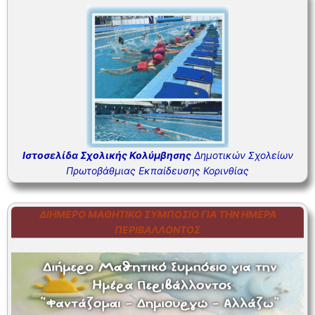
Ιστοσελίδα Σχολικής Κολύμβησης
Δημοτικών Σχολείων
Πρωτοβάθμιας Εκπαίδευσης Κορινθίας
ΔΙΉΜΕΡΟ ΜΑΘΗΤΙΚΌ ΣΥΜΠΌΣΙΟ ΓΙΑ ΤΗΝ ΗΜΈΡΑ
ΠΕΡΙΒΆΛΛΟΝΤΟΣ