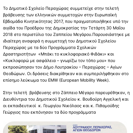
ΣΥΧΝΕΣ ΕΡΩΤΗΣΕΙΣ – ΤΜΗΜΑ ΟΙΚΟΝΟΜΙΚΟΥ
Το Δημοτικό Σχολείο Περαχώρας συμμετείχε στην τελετή
βράβευσης των ελληνικών συμμετοχών στην Ευρωπαϊκή
ΣΥΧΝΕΣ ΕΡΩΤΗΣΕΙΣ – ΤΜΗΜΑ ΠΡΟΣΩΠΙΚΟΥ
Εβδομάδα Κινητικότητας 2017, που πραγματοποιήθηκε υπό την
αιγίδα του Προέδρου της Δημοκρατίας την Τετάρτη 30 Μαΐου
2018 στο περιστύλιο του Ζαππείου Μεγάρου.Παρουσιάστηκε με
ιδιαίτερη αναφορά η συμμετοχή του Δημοτικού Σχολείου
Περαχώρας με τα δύο Προγράμματα Σχολικών
Δραστηριοτήτων «Μπάκι το κυκλοφοριακό Φιδάκι» και
«Κυκλοφορώ με ασφάλεια – γνωρίζω τον τόπο μου» που
εκπροσώπησαν τον Δήμο Λουτρακίου – Περαχώρας – Αγίων
Θεοδώρων. Οι δράσεις διακρίθηκαν και συμπεριλήφθηκαν στο
επίσημο λεύκωμα του EMW (European Mobility Week).
Στην τελετή βράβευσης στο Ζάππειο Μέγαρο παρευρέθηκαν, η
Διευθύντρια του Δημοτικού Σχολείου κ. Βουδούρη Αγγελική και
οι εκπαιδευτικοί κ. Γεωργίου Νικόλαος και κ. Πιθαμούδης
Γεώργιος που εκπόνησαν τα δύο προγράμματα