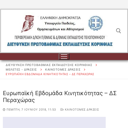
Μετάβαση
στο
περιεχόμενο
Αναζήτηση για:
ΔΙΕΥΘΥΝΣΗ ΠΡΩΤΟΒΑΘΜΙΑΣ ΕΚΠΑΙΔΕΥΣΗΣ ΚΟΡΙΝΘΙΑΣ
ΜΕΛΕΤΕΣ - ΔΡΑΣΕΙΣ
ΚΑΙΝΟΤΟΜΕΣ ΔΡΑΣΕΙΣ
ΕΥΡΩΠΑΪΚΉ ΕΒΔΟΜΆΔΑ ΚΙΝΗΤΙΚΌΤΗΤΑΣ – ΔΣ ΠΕΡΑΧΏΡΑΣ
Αναζήτηση
Ευρωπαϊκή Εβδομάδα Κινητικότητας – ΔΣ
για:
Περαχώρας
ΔΙΟΙΚΗΣΗ
ΠΈΜΠΤΗ, 7 ΙΟΥΝΊΟΥ 2018, 11:53
ΚΑΙΝΟΤΟΜΕΣ ΔΡΑΣΕΙΣ
ΔΙΟΙΚΗΣΗ
ΣΧΟΛΕΙΑ
ΟΡΓΑΝΟΓΡΑΜΜΑ
ΣΧΟΛΕΙΑ
ΕΚΠΑΙΔΕΥΤΙΚΟΙ