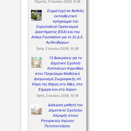
Πέμπτη, 11 Ιουνίου 2026, 9:36
Συμμετοχή σε διεθνές
εκπαιδευτικό
πρόγραμμα του
Ευρωπαϊκού Οργανισμού
Διαστήματος (ESA) και του
Airbus Foundation για το 2ο Δ.Σ.
Αγ.Θεοδώρων
Τρίτη, 2 Ιουνίου 2026, 10:38
13 διακρίσεις για το
Δημοτικό Σχολείο
Καλλιάνων Κορινθίας
στον Παγκόσμιο Μαθητικό
Διαγωνισμό Ζωγραφικής «Η
Κόρη της Θήρας στο Χθες, στο
Σήμερα και στο Αύριο»
Τρίτη, 2 Ιουνίου 2026, 10:18
Διάκριση μαθητή του
Δημοτικού Σχολείου
Αλμυρής στους
Ρητορικούς Αγώνες
Πελοποννήσου