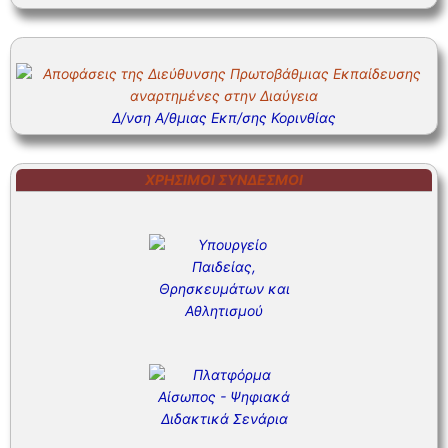
Δ/νση Α/θμιας Εκπ/σης Κορινθίας
ΧΡΉΣΙΜΟΙ ΣΎΝΔΕΣΜΟΙ