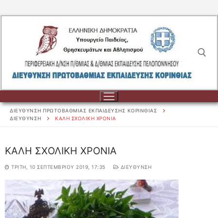
Μετάβαση
στο
περιεχόμενο
Αναζήτηση για:
ΔΙΕΥΘΥΝΣΗ ΠΡΩΤΟΒΑΘΜΙΑΣ ΕΚΠΑΙΔΕΥΣΗΣ ΚΟΡΙΝΘΙΑΣ
ΔΙΕΥΘΥΝΣΗ
ΚΑΛΗ ΣΧΟΛΙΚΗ ΧΡΟΝΙΑ
Αναζήτηση
ΚΑΛΗ ΣΧΟΛΙΚΗ ΧΡΟΝΙΑ
για:
ΤΡΊΤΗ, 10 ΣΕΠΤΕΜΒΡΊΟΥ 2019, 17:35
ΔΙΕΥΘΥΝΣΗ
ΔΙΟΙΚΗΣΗ
ΔΙΟΙΚΗΣΗ
ΣΧΟΛΕΙΑ
ΟΡΓΑΝΟΓΡΑΜΜΑ
ΣΧΟΛΕΙΑ
ΕΚΠΑΙΔΕΥΤΙΚΟΙ