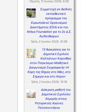
Πέμπτη, 11 Ιουνίου 2026, 9:36
Συμμετοχή σε διεθνές
εκπαιδευτικό
πρόγραμμα του
Ευρωπαϊκού Οργανισμού
Διαστήματος (ESA) και του
Airbus Foundation για το 2ο Δ.Σ.
Αγ.Θεοδώρων
Τρίτη, 2 Ιουνίου 2026, 10:38
13 διακρίσεις για το
Δημοτικό Σχολείο
Καλλιάνων Κορινθίας
στον Παγκόσμιο Μαθητικό
Διαγωνισμό Ζωγραφικής «Η
Κόρη της Θήρας στο Χθες, στο
Σήμερα και στο Αύριο»
Τρίτη, 2 Ιουνίου 2026, 10:18
Διάκριση μαθητή του
Δημοτικού Σχολείου
Αλμυρής στους
Ρητορικούς Αγώνες
Πελοποννήσου