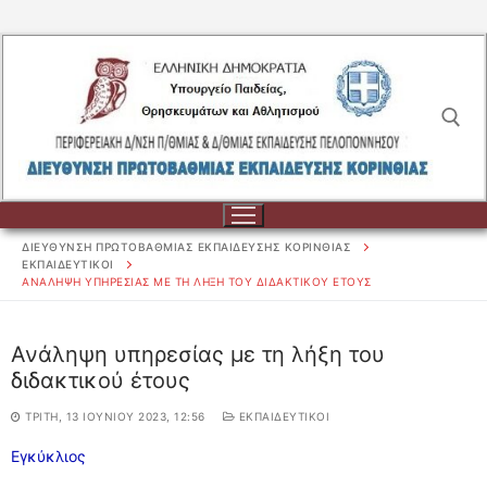
Μετάβαση
στο
περιεχόμενο
Αναζήτηση για:
ΔΙΕΥΘΥΝΣΗ ΠΡΩΤΟΒΑΘΜΙΑΣ ΕΚΠΑΙΔΕΥΣΗΣ ΚΟΡΙΝΘΙΑΣ
ΕΚΠΑΙΔΕΥΤΙΚΟΙ
ΑΝΆΛΗΨΗ ΥΠΗΡΕΣΊΑΣ ΜΕ ΤΗ ΛΉΞΗ ΤΟΥ ΔΙΔΑΚΤΙΚΟΎ ΈΤΟΥΣ
Αναζήτηση
Ανάληψη υπηρεσίας με τη λήξη του
για:
διδακτικού έτους
ΔΙΟΙΚΗΣΗ
ΤΡΊΤΗ, 13 ΙΟΥΝΊΟΥ 2023, 12:56
ΕΚΠΑΙΔΕΥΤΙΚΟΙ
ΔΙΟΙΚΗΣΗ
ΣΧΟΛΕΙΑ
Εγκύκλιος
ΟΡΓΑΝΟΓΡΑΜΜΑ
ΣΧΟΛΕΙΑ
ΕΚΠΑΙΔΕΥΤΙΚΟΙ