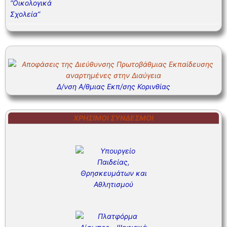
Δ/νση Α/θμιας Εκπ/σης Κορινθίας
ΧΡΉΣΙΜΟΙ ΣΎΝΔΕΣΜΟΙ