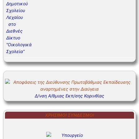
Δ/νση Α/θμιας Εκπ/σης Κορινθίας
ΧΡΉΣΙΜΟΙ ΣΎΝΔΕΣΜΟΙ