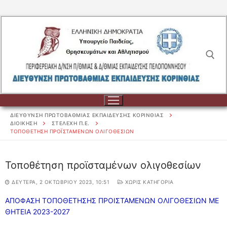
Μετάβαση
στο
περιεχόμενο
Αναζήτηση για:
ΔΙΕΥΘΥΝΣΗ ΠΡΩΤΟΒΑΘΜΙΑΣ ΕΚΠΑΙΔΕΥΣΗΣ ΚΟΡΙΝΘΙΑΣ
ΔΙΟΙΚΗΣΗ
ΣΤΕΛΕΧΗ Π.Ε.
TOΠΟΘΈΤΗΣΗ ΠΡΟΪΣΤΑΜΈΝΩΝ ΟΛΙΓΟΘΕΣΊΩΝ
Αναζήτηση
Toποθέτηση προϊσταμένων ολιγοθεσίων
για:
ΔΕΥΤΈΡΑ, 2 ΟΚΤΩΒΡΊΟΥ 2023, 10:51
ΧΩΡΊΣ ΚΑΤΗΓΟΡΊΑ
ΔΙΟΙΚΗΣΗ
ΑΠΟΦΑΣΗ ΤΟΠΟΘΕΤΗΣΗΣ ΠΡΟΙΣΤΑΜΕΝΩΝ ΟΛΙΓΟΘΕΣΙΩΝ ΜΕ
ΔΙΟΙΚΗΣΗ
ΣΧΟΛΕΙΑ
ΘΗΤΕΙΑ 2023-2027
ΟΡΓΑΝΟΓΡΑΜΜΑ
ΣΧΟΛΕΙΑ
ΕΚΠΑΙΔΕΥΤΙΚΟΙ