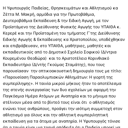
Η Υφυπουργός Παιδείας, Θρησκευμάτων και Αθλητισμού κα
ΔΙΕΥΘΥΝΤΗΣ
ΧΩΡΟΤΑΞΙΚΗ ΚΑΤΑΝΟΜΗ
ΕΚΠΑΙΔΕΥΤΙΚΟΙ
ΜΕΛΕΤΕΣ – ΔΡΑΣΕΙΣ
Ζέττα Μ. Μακρή, αρμόδια για την Πρωτοβάθμια,
Δευτεροβάθμια Εκπαίδευση & την Ειδική Αγωγή, με τον
ΠΥΣΠΕ
ΧΩΡΟΤΑΞΙΚΗ ΚΑΤΑΝΟΜΗ
ΣΤΟΙΧΕΙΑ ΣΧΟΛΙΚΩΝ ΜΟΝΑΔΩΝ
ΠΡΟΣΛΗΨΕΙΣ – ΔΙΟΡΙΣΜΟΙ
ΜΕΛΕΤΕΣ – ΔΡΑΣΕΙΣ
ΕΠΟΠΤΡΙΑ-ΣΥΜΒΟΥΛΟΙ
Προϊστάμενο της Διεύθυνσης Φυσικής Αγωγής του ΥΠΑΙΘΑ κ.
ΔΕΛΤΙΑ ΤΥΠΟΥ
ΧΑΡΤΗΣ
ΣΤΟΙΧΕΙΑ ΣΧΟΛΙΚΩΝ ΜΟΝΑΔΩΝ
ΑΝΑΠΛΗΡΩΤΕΣ
ΔΙΕΥΘΥΝΣΕΙΣ-ΤΗΛΕΦΩΝΑ ΣΧΟΛΕΙΩΝ
ΕΠΙΣΤΗΜΟΝΙΚΗ ΕΠΕΤΗΡΙΔΑ
ΕΠΟΠΤΡΙΑ-ΣΥΜΒΟΥΛΟΙ
ΕΝΤΥΠΑ
Κερερέ και την Προϊσταμένη του τμήματος Γ΄της Διεύθυνσης
Ειδικής Αγωγής & Εκπαίδευσης κα Χριστοπούλου, υποδέχθηκαν
e-ΧΑΡΤΗΣ
ΟΜΑΔΕΣ ΣΧΟΛΕΙΩΝ
ΤΟΠΟΘΕΤΗΣΕΙΣ
ΣΥΜΒΟΥΛΟΙ ΕΚΠΑΙΔΕΥΣΗΣ
ΚΑΙΝΟΤΟΜΕΣ ΔΡΑΣΕΙΣ
ΕΠΙΜΟΡΦΩΣΕΙΣ ΕΠΟΠΤΡΙΑΣ ΠΟΙΟΤΗΤΑΣ
ΟΙΚΟΝΟΜΙΚΑ
και επιβράβευσαν, στο ΥΠΑΙΘΑ, μαθήτριες, μαθητές και
εκπαιδευτικούς από το Δημοτικό Σχολείο Σοφικού (Δ/ντρια
ΠΕΡΙΦΕΡΕΙΕΣ ΣΧΟΛΕΙΩΝ
ΚΑΤΗΓΟΡΙΕΣ ΜΟΡΙΑ
ΜΕΤΑΘΕΣΕΙΣ
ΙΔΙΩΤΙΚΗ ΕΚΠΑΙΔΕΥΣΗ
ΣΥΝΕΔΡΙΟ
ΕΠΙΜΟΡΦΩΣΕΙΣ ΣΥΜΒΟΥΛΩΝ ΕΚΠΑΙΔΕΥΣΗΣ
ΟΙΚΟΝΟΜΙΚΑ
ERASMUS+
Κουρεμένου Θεοδώρα) και το Αριστοτέλειο Κορινθιακό
Εκπαιδευτήριο (Δ/ντής Γκούμας Σταμάτης), που τους
ΟΡΓΑΝΙΚΟΤΗΤΑ ΣΧΟΛΙΚΩΝ ΜΟΝΑΔΩΝ
ΑΠΟΣΠΑΣΕΙΣ
ΕΚΔΡΟΜΕΣ
ΣΩΜΑ ΣΥΜΒΟΥΛΩΝ ΕΚΠΑΙΔΕΥΣΗΣ
ΜΙΣΘΟΔΟΣΙΑ
ΕΠΙΚΟΙΝΩΝΙΑ
παρουσίασαν την οπτικοακουστική δημιουργία τους με τίτλο:
ΙΔΡΥΜΕΝΟ ΤΜΗΜΑ ΕΝΤΑΞΗΣ
ΥΠΕΡΑΡΙΘΜΙΕΣ
ΕΚΔΡΟΜΕΣ
ΣΥΧΝΕΣ ΕΡΩΤΗΣΕΙΣ ΓΙΑ ΙΔΙΩΤΙΚΗ ΕΚΠΑΙΔΕΥΣΗ –
ΠΡΟΥΠΟΛΟΓΙΣΜΟΣ
ΕΠΙΚΟΙΝΩΝΙΑ
«Παρουσίαση Παραολυμπιακών Αθλημάτων: Η γιορτή της
ΕΚΔΡΟΜΕΣ
συμπερίληψης». Η ταινία μικρού μήκους ήταν το αποτέλεσμα
ΟΡΙΣΜΟΣ ΓΙΑ ΛΕΙΤΟΥΡΓΙΑ ΔΥΕΠ
ΝΟΜΟΘΕΣΙΑ
ΝΟΜΟΘΕΣΙΑ
ΕΠΙΚΟΙΝΩΝΙΑ
της στενής συνεργασίας των δυο σχολείων με αφορμή την
ΣΧΟΛΙΚΗ ΚΟΛΥΜΒΗΣΗ
Παγκόσμια Ημέρα Ατόμων με Αναπηρία και το μήνυμα που
ΔΥΝΑΤΟΤΗΤΑ ΙΔΡΥΣΗΣ Τ.Υ. ΖΕΠ
ΑΙΤΗΣΕΙΣ
ΠΡΟΣΚΛΗΣΗ ΕΚΔΗΛΩΣΗΣ ΕΝΔΙΑΦΕΡΟΝΤΟΣ
ΣΥΧΝΕΣ ΕΡΩΤΗΣΕΙΣ
στέλνουν μέσα από το βίντεό τους είναι ότι ο αθλητισμός
ΤΑΞΙΔΙΩΤΙΚΩΝ ΓΡΑΦΕΙΩΝ
MYSCHOOL
ενώνει τους ανθρώπους, προάγει την ισότιμη συμμετοχή στον
ΣΥΧΝΕΣ ΕΡΩΤΗΣΕΙΣ
ΣΥΧΝΕΣ ΕΡΩΤΗΣΕΙΣ
ΥΠΟΒΟΛΗ ΑΙΤΗΣΗΣ
αθλητισμό για όλους και την αθλητική συμπεριληπτική
ΣΥΧΝΕΣ ΕΡΩΤΗΣΕΙΣ – ΤΜΗΜΑ ΔΙΟΙΚΗΤΙΚΟΥ
εκπαίδευση για τα άτομα με αναπηρία. Η Υφυπουργός τόνισε
ΥΠΟΒΟΛΗ ΑΙΤΗΣΗΣ ΜΕ ΛΟΓΟΤΥΠΟ ΕΣΠΑ
ότι η ταινία είναι μια τρανή απόδειξη ότι η Παιδεία μπορεί να