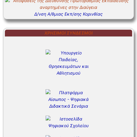
Δ/νση Α/θμιας Εκπ/σης Κορινθίας
ΧΡΉΣΙΜΟΙ ΣΎΝΔΕΣΜΟΙ