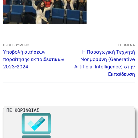
Πλοήγηση
ΠΡΟΗΓΟΎΜΕΝΟ
ΕΠΌΜΕΝΑ
άρθρων
Προηγούμενο
Επόμενο
Υποβολή αιτήσεων
Η Παραγωγική Τεχνητή
άρθρο:
άρθρο:
παραίτησης εκπαιδευτικών
Νοημοσύνη (Generative
2023-2024
Artificial Intelligence) στην
Εκπαίδευση