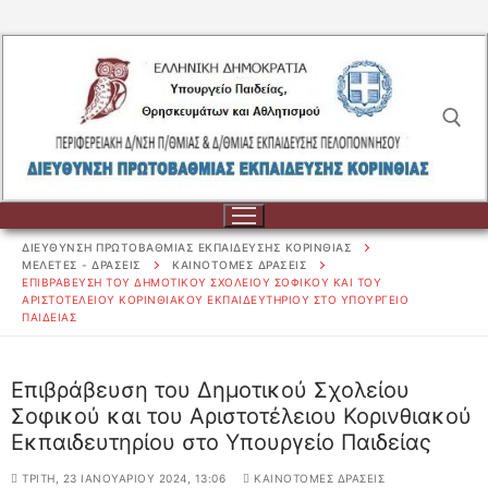
Μετάβαση
στο
περιεχόμενο
Αναζήτηση για:
ΔΙΕΥΘΥΝΣΗ ΠΡΩΤΟΒΑΘΜΙΑΣ ΕΚΠΑΙΔΕΥΣΗΣ ΚΟΡΙΝΘΙΑΣ
ΜΕΛΕΤΕΣ - ΔΡΑΣΕΙΣ
ΚΑΙΝΟΤΟΜΕΣ ΔΡΑΣΕΙΣ
ΕΠΙΒΡΆΒΕΥΣΗ ΤΟΥ ΔΗΜΟΤΙΚΟΎ ΣΧΟΛΕΊΟΥ ΣΟΦΙΚΟΎ ΚΑΙ ΤΟΥ
ΑΡΙΣΤΟΤΈΛΕΙΟΥ ΚΟΡΙΝΘΙΑΚΟΎ ΕΚΠΑΙΔΕΥΤΗΡΊΟΥ ΣΤΟ ΥΠΟΥΡΓΕΊΟ
ΠΑΙΔΕΊΑΣ
Αναζήτηση
για:
Επιβράβευση του Δημοτικού Σχολείου
ΔΙΟΙΚΗΣΗ
Σοφικού και του Αριστοτέλειου Κορινθιακού
Εκπαιδευτηρίου στο Υπουργείο Παιδείας
ΔΙΟΙΚΗΣΗ
ΣΧΟΛΕΙΑ
ΤΡΊΤΗ, 23 ΙΑΝΟΥΑΡΊΟΥ 2024, 13:06
ΚΑΙΝΟΤΟΜΕΣ ΔΡΑΣΕΙΣ
ΟΡΓΑΝΟΓΡΑΜΜΑ
ΣΧΟΛΕΙΑ
ΕΚΠΑΙΔΕΥΤΙΚΟΙ