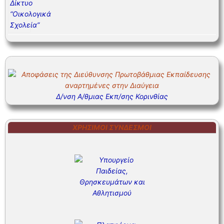
Δ/νση Α/θμιας Εκπ/σης Κορινθίας
ΧΡΉΣΙΜΟΙ ΣΎΝΔΕΣΜΟΙ