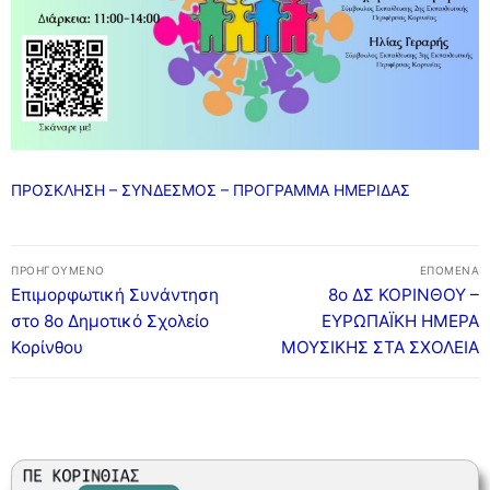
ΣΥΧΝΕΣ ΕΡΩΤΗΣΕΙΣ – ΤΜΗΜΑ ΟΙΚΟΝΟΜΙΚΟΥ
ΣΥΧΝΕΣ ΕΡΩΤΗΣΕΙΣ – ΤΜΗΜΑ ΠΡΟΣΩΠΙΚΟΥ
ΠΡΟΣΚΛΗΣΗ – ΣΥΝΔΕΣΜΟΣ – ΠΡΟΓΡΑΜΜΑ ΗΜΕΡΙΔΑΣ
Πλοήγηση
ΠΡΟΗΓΟΎΜΕΝΟ
ΕΠΌΜΕΝΑ
άρθρων
Προηγούμενο
Επόμενο
Επιμορφωτική Συνάντηση
8ο ΔΣ ΚΟΡΙΝΘΟΥ –
άρθρο:
άρθρο:
στο 8ο Δημοτικό Σχολείο
ΕΥΡΩΠΑΪΚΗ ΗΜΕΡΑ
Κορίνθου
ΜΟΥΣΙΚΗΣ ΣΤΑ ΣΧΟΛΕΙΑ