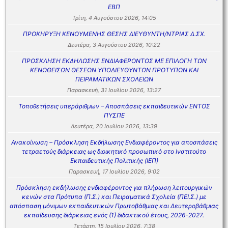
ΕΒΠ
Τρίτη, 4 Αυγούστου 2026, 14:05
ΠΡΟΚΗΡΥΞΗ ΚΕΝΟΥΜΕΝΗΣ ΘΕΣΗΣ ΔΙΕΥΘΥΝΤΗ/ΝΤΡΙΑΣ Δ.ΣΧ.
Δευτέρα, 3 Αυγούστου 2026, 10:22
ΠΡΟΣΚΛΗΣΗ ΕΚΔΗΛΩΣΗΣ ΕΝΔΙΑΦΕΡΟΝΤΟΣ ΜΕ ΕΠΙΛΟΓΗ ΤΩΝ
ΚΕΝΩΘΕΙΣΩΝ ΘΕΣΕΩΝ ΥΠΟΔΙΕΥΘΥΝΤΩΝ ΠΡΟΤΥΠΩΝ ΚΑΙ
ΠΕΙΡΑΜΑΤΙΚΩΝ ΣΧΟΛΕΙΩΝ
Παρασκευή, 31 Ιουλίου 2026, 13:27
Τοποθετήσεις υπεράριθμων – Αποσπάσεις εκπαιδευτικών ΕΝΤΟΣ
ΠΥΣΠΕ
Δευτέρα, 20 Ιουλίου 2026, 13:39
Ανακοίνωση – Πρόσκληση Εκδήλωσης Ενδιαφέροντος για αποσπάσεις
τετραετούς διάρκειας ως διοικητικό προσωπικό στο Ινστιτούτο
Εκπαιδευτικής Πολιτικής (ΙΕΠ)
Παρασκευή, 17 Ιουλίου 2026, 9:02
Πρόσκληση εκδήλωσης ενδιαφέροντος για πλήρωση λειτουργικών
κενών στα Πρότυπα (Π.Σ.) και Πειραματικά Σχολεία (ΠΕΙ.Σ.) με
απόσπαση μόνιμων εκπαιδευτικών Πρωτοβάθμιας και Δευτεροβάθμιας
εκπαίδευσης διάρκειας ενός (1) διδακτικού έτους, 2026-2027.
Τετάρτη, 15 Ιουλίου 2026, 7:38