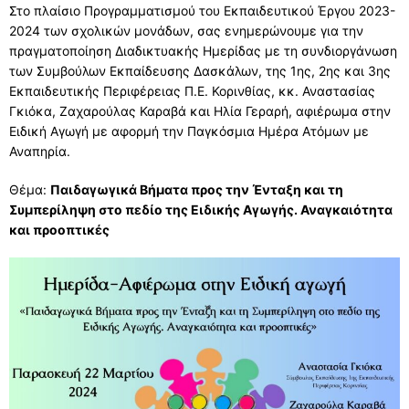
Στο πλαίσιο Προγραμματισμού του Εκπαιδευτικού Έργου 2023-
ΔΙΕΥΘΥΝΤΗΣ
2024 των σχολικών μονάδων, σας ενημερώνουμε για την
ΧΩΡΟΤΑΞΙΚΗ ΚΑΤΑΝΟΜΗ
ΕΚΠΑΙΔΕΥΤΙΚΟΙ
ΜΕΛΕΤΕΣ – ΔΡΑΣΕΙΣ
πραγματοποίηση Διαδικτυακής Ημερίδας με τη συνδιοργάνωση
ΠΥΣΠΕ
ΧΩΡΟΤΑΞΙΚΗ ΚΑΤΑΝΟΜΗ
ΣΤΟΙΧΕΙΑ ΣΧΟΛΙΚΩΝ ΜΟΝΑΔΩΝ
ΠΡΟΣΛΗΨΕΙΣ – ΔΙΟΡΙΣΜΟΙ
ΜΕΛΕΤΕΣ – ΔΡΑΣΕΙΣ
ΕΠΟΠΤΡΙΑ-ΣΥΜΒΟΥΛΟΙ
των Συμβούλων Εκπαίδευσης Δασκάλων, της 1ης, 2ης και 3ης
Εκπαιδευτικής Περιφέρειας Π.Ε. Κορινθίας, κκ. Αναστασίας
ΔΕΛΤΙΑ ΤΥΠΟΥ
ΧΑΡΤΗΣ
ΣΤΟΙΧΕΙΑ ΣΧΟΛΙΚΩΝ ΜΟΝΑΔΩΝ
ΑΝΑΠΛΗΡΩΤΕΣ
ΔΙΕΥΘΥΝΣΕΙΣ-ΤΗΛΕΦΩΝΑ ΣΧΟΛΕΙΩΝ
ΕΠΙΣΤΗΜΟΝΙΚΗ ΕΠΕΤΗΡΙΔΑ
ΕΠΟΠΤΡΙΑ-ΣΥΜΒΟΥΛΟΙ
ΕΝΤΥΠΑ
Γκιόκα, Ζαχαρούλας Καραβά και Ηλία Γεραρή, αφιέρωμα στην
Ειδική Αγωγή με αφορμή την Παγκόσμια Ημέρα Ατόμων με
e-ΧΑΡΤΗΣ
ΟΜΑΔΕΣ ΣΧΟΛΕΙΩΝ
ΤΟΠΟΘΕΤΗΣΕΙΣ
ΣΥΜΒΟΥΛΟΙ ΕΚΠΑΙΔΕΥΣΗΣ
ΚΑΙΝΟΤΟΜΕΣ ΔΡΑΣΕΙΣ
ΕΠΙΜΟΡΦΩΣΕΙΣ ΕΠΟΠΤΡΙΑΣ ΠΟΙΟΤΗΤΑΣ
ΟΙΚΟΝΟΜΙΚΑ
Αναπηρία.
ΠΕΡΙΦΕΡΕΙΕΣ ΣΧΟΛΕΙΩΝ
ΚΑΤΗΓΟΡΙΕΣ ΜΟΡΙΑ
ΜΕΤΑΘΕΣΕΙΣ
ΙΔΙΩΤΙΚΗ ΕΚΠΑΙΔΕΥΣΗ
ΣΥΝΕΔΡΙΟ
ΕΠΙΜΟΡΦΩΣΕΙΣ ΣΥΜΒΟΥΛΩΝ ΕΚΠΑΙΔΕΥΣΗΣ
ΟΙΚΟΝΟΜΙΚΑ
ERASMUS+
Θέμα:
Παιδαγωγικά Βήματα προς την Ένταξη και τη
ΟΡΓΑΝΙΚΟΤΗΤΑ ΣΧΟΛΙΚΩΝ ΜΟΝΑΔΩΝ
ΑΠΟΣΠΑΣΕΙΣ
ΕΚΔΡΟΜΕΣ
ΣΩΜΑ ΣΥΜΒΟΥΛΩΝ ΕΚΠΑΙΔΕΥΣΗΣ
Συμπερίληψη στο πεδίο της Ειδικής Αγωγής.
Αναγκαιότητα
ΜΙΣΘΟΔΟΣΙΑ
ΕΠΙΚΟΙΝΩΝΙΑ
και προοπτικές
ΙΔΡΥΜΕΝΟ ΤΜΗΜΑ ΕΝΤΑΞΗΣ
ΥΠΕΡΑΡΙΘΜΙΕΣ
ΕΚΔΡΟΜΕΣ
ΣΥΧΝΕΣ ΕΡΩΤΗΣΕΙΣ ΓΙΑ ΙΔΙΩΤΙΚΗ ΕΚΠΑΙΔΕΥΣΗ –
ΠΡΟΥΠΟΛΟΓΙΣΜΟΣ
ΕΠΙΚΟΙΝΩΝΙΑ
ΕΚΔΡΟΜΕΣ
ΟΡΙΣΜΟΣ ΓΙΑ ΛΕΙΤΟΥΡΓΙΑ ΔΥΕΠ
ΝΟΜΟΘΕΣΙΑ
ΝΟΜΟΘΕΣΙΑ
ΕΠΙΚΟΙΝΩΝΙΑ
ΣΧΟΛΙΚΗ ΚΟΛΥΜΒΗΣΗ
ΔΥΝΑΤΟΤΗΤΑ ΙΔΡΥΣΗΣ Τ.Υ. ΖΕΠ
ΑΙΤΗΣΕΙΣ
ΠΡΟΣΚΛΗΣΗ ΕΚΔΗΛΩΣΗΣ ΕΝΔΙΑΦΕΡΟΝΤΟΣ
ΣΥΧΝΕΣ ΕΡΩΤΗΣΕΙΣ
ΤΑΞΙΔΙΩΤΙΚΩΝ ΓΡΑΦΕΙΩΝ
MYSCHOOL
ΣΥΧΝΕΣ ΕΡΩΤΗΣΕΙΣ
ΣΥΧΝΕΣ ΕΡΩΤΗΣΕΙΣ
ΥΠΟΒΟΛΗ ΑΙΤΗΣΗΣ
ΣΥΧΝΕΣ ΕΡΩΤΗΣΕΙΣ – ΤΜΗΜΑ ΔΙΟΙΚΗΤΙΚΟΥ
ΥΠΟΒΟΛΗ ΑΙΤΗΣΗΣ ΜΕ ΛΟΓΟΤΥΠΟ ΕΣΠΑ