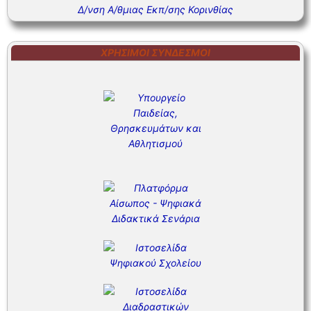
Δ/νση Α/θμιας Εκπ/σης Κορινθίας
ΧΡΉΣΙΜΟΙ ΣΎΝΔΕΣΜΟΙ