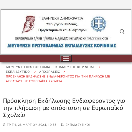
Μετάβαση
στο
περιεχόμενο
Αναζήτηση για:
ΔΙΕΥΘΥΝΣΗ ΠΡΩΤΟΒΑΘΜΙΑΣ ΕΚΠΑΙΔΕΥΣΗΣ ΚΟΡΙΝΘΙΑΣ
ΕΚΠΑΙΔΕΥΤΙΚΟΙ
ΑΠΟΣΠΑΣΕΙΣ
ΠΡΌΣΚΛΗΣΗ ΕΚΔΉΛΩΣΗΣ ΕΝΔΙΑΦΈΡΟΝΤΟΣ ΓΙΑ ΤΗΝ ΠΛΉΡΩΣΗ ΜΕ
ΑΠΌΣΠΑΣΗ ΣΕ ΕΥΡΩΠΑΪΚΆ ΣΧΟΛΕΊΑ
Αναζήτηση
για:
Πρόσκληση Εκδήλωσης Ενδιαφέροντος για
την πλήρωση με απόσπαση σε Ευρωπαϊκά
ΔΙΟΙΚΗΣΗ
Σχολεία
ΔΙΟΙΚΗΣΗ
ΣΧΟΛΕΙΑ
ΤΡΊΤΗ, 26 ΜΑΡΤΊΟΥ 2024, 10:55
ΕΚΠΑΙΔΕΥΤΙΚΟΙ
ΟΡΓΑΝΟΓΡΑΜΜΑ
ΣΧΟΛΕΙΑ
ΕΚΠΑΙΔΕΥΤΙΚΟΙ