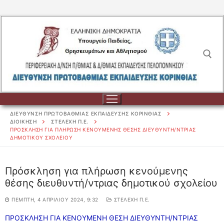
Μετάβαση
στο
περιεχόμενο
Αναζήτηση για:
ΔΙΕΥΘΥΝΣΗ ΠΡΩΤΟΒΑΘΜΙΑΣ ΕΚΠΑΙΔΕΥΣΗΣ ΚΟΡΙΝΘΙΑΣ
ΔΙΟΙΚΗΣΗ
ΣΤΕΛΕΧΗ Π.Ε.
ΠΡΌΣΚΛΗΣΗ ΓΙΑ ΠΛΉΡΩΣΗ ΚΕΝΟΎΜΕΝΗΣ ΘΈΣΗΣ ΔΙΕΥΘΥΝΤΉ/ΝΤΡΙΑΣ
ΔΗΜΟΤΙΚΟΎ ΣΧΟΛΕΊΟΥ
Αναζήτηση
για:
Πρόσκληση για πλήρωση κενούμενης
θέσης διευθυντή/ντριας δημοτικού σχολείου
ΔΙΟΙΚΗΣΗ
ΠΈΜΠΤΗ, 4 ΑΠΡΙΛΊΟΥ 2024, 9:32
ΣΤΕΛΕΧΗ Π.Ε.
ΔΙΟΙΚΗΣΗ
ΣΧΟΛΕΙΑ
ΠΡΟΣΚΛΗΣΗ ΓΙΑ ΚΕΝΟΥΜΕΝΗ ΘΕΣΗ ΔΙΕΥΘΥΝΤΗ/ΝΤΡΙΑΣ
ΟΡΓΑΝΟΓΡΑΜΜΑ
ΣΧΟΛΕΙΑ
ΕΚΠΑΙΔΕΥΤΙΚΟΙ