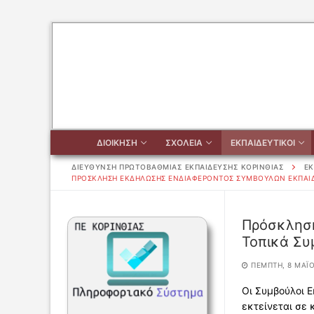
Μετάβαση
στο
περιεχόμενο
ΔΙΟΙΚΗΣΗ
ΣΧΟΛΕΙΑ
ΕΚΠΑΙΔΕΥΤΙΚΟΙ
ΔΙΕΥΘΥΝΣΗ ΠΡΩΤΟΒΑΘΜΙΑΣ ΕΚΠΑΙΔΕΥΣΗΣ ΚΟΡΙΝΘΙΑΣ
ΕΚ
ΠΡΌΣΚΛΗΣΗ ΕΚΔΉΛΩΣΗΣ ΕΝΔΙΑΦΈΡΟΝΤΟΣ ΣΥΜΒΟΎΛΩΝ ΕΚΠΑΊΔΕ
Αναζήτηση
Πρόσκληση
για:
Τοπικά Συ
ΔΙΟΙΚΗΣΗ
ΠΈΜΠΤΗ, 8 ΜΑΪ́
Οι Συμβούλοι 
ΔΙΟΙΚΗΣΗ
ΣΧΟΛΕΙΑ
εκτείνεται σε 