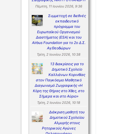
Πέμπτη, 11 Ιουνίου 2026, 9:36
Συμμετοχή σε διεθνές
εκπαιδευτικό
πρόγραμμα του
Ευρωπαϊκού Οργανισμού
Διαστήματος (ESA) και του
Airbus Foundation για το 2ο Δ.Σ.
Αγ.Θεοδώρων
Τρίτη, 2 Ιουνίου 2026, 10:38
13 διακρίσεις για το
Δημοτικό Σχολείο
Καλλιάνων Κορινθίας
στον Παγκόσμιο Μαθητικό
Διαγωνισμό Ζωγραφικής «Η
Κόρη της Θήρας στο Χθες, στο
Σήμερα και στο Αύριο»
Τρίτη, 2 Ιουνίου 2026, 10:18
Διάκριση μαθητή του
Δημοτικού Σχολείου
Αλμυρής στους
Ρητορικούς Αγώνες
Πελοποννήσου