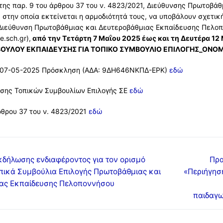
ΡΑΜΜΑ
ΟΙ
της παρ. 9 του άρθρου 37 του ν. 4823/2021, Διεύθυνσης Πρωτοβά
 στην οποία εκτείνεται η αρμοδιότητά τους, να υποβάλουν σχετι
ΤΗΣ
ΙΚΗ ΚΑΤΑΝΟΜΗ
ΤΙΚΟΙ
ΡΑΣΕΙΣ
Διεύθυνση Πρωτοβάθμιας και Δευτεροβάθμιας Εκπαίδευσης Πελοπ
e.sch.gr),
από την Τετάρτη 7 Μαΐου 2025 έως και τη Δευτέρα 12
ΙΚΗ ΚΑΤΑΝΟΜΗ
 ΣΧΟΛΙΚΩΝ ΜΟΝΑΔΩΝ
ΙΣ – ΔΙΟΡΙΣΜΟΙ
– ΔΡΑΣΕΙΣ
ΥΜΒΟΥΛΟΙ
ΒΟΥΛΟΥ ΕΚΠΑΙΔΕΥΣΗΣ ΓΙΑ ΤΟΠΙΚΟ ΣΥΜΒΟΥΛΙΟ ΕΠΙΛΟΓΗΣ_ΟΝ
ΥΠΟΥ
 ΣΧΟΛΙΚΩΝ ΜΟΝΑΔΩΝ
ΩΤΕΣ
ΕΙΣ-ΤΗΛΕΦΩΝΑ ΣΧΟΛΕΙΩΝ
ΝΙΚΗ ΕΠΕΤΗΡΙΔΑ
Α-ΣΥΜΒΟΥΛΟΙ
1/07-05-2025 Πρόσκληση (ΑΔΑ: 9ΔΗ646ΝΚΠΔ-ΕΡΚ)
εδώ
ΣΧΟΛΕΙΩΝ
ΗΣΕΙΣ
Ι ΕΚΠΑΙΔΕΥΣΗΣ
ΕΣ ΔΡΑΣΕΙΣ
ΣΕΙΣ ΕΠΟΠΤΡΙΑΣ ΠΟΙΟΤΗΤΑΣ
ησης Τοπικών Συμβουλίων Επιλογής ΣΕ
εδώ
ΙΕΣ ΣΧΟΛΕΙΩΝ
ΕΣ ΜΟΡΙΑ
ΙΣ
 ΕΚΠΑΙΔΕΥΣΗ
ΣΕΙΣ ΣΥΜΒΟΥΛΩΝ ΕΚΠΑΙΔΕΥΣΗΣ
ΙΚΑ
ρθρου 37 του ν. 4823/2021
εδώ
ΟΤΗΤΑ ΣΧΟΛΙΚΩΝ ΜΟΝΑΔΩΝ
ΕΙΣ
Σ
ΜΒΟΥΛΩΝ ΕΚΠΑΙΔΕΥΣΗΣ
ΣΙΑ
Α
Ο ΤΜΗΜΑ ΕΝΤΑΞΗΣ
ΜΙΕΣ
Σ
ΡΩΤΗΣΕΙΣ ΓΙΑ ΙΔΙΩΤΙΚΗ ΕΚΠΑΙΔΕΥΣΗ – ΕΚΔΡΟΜΕΣ
ΟΓΙΣΜΟΣ
ΝΙΑ
ηση
ΓΙΑ ΛΕΙΤΟΥΡΓΙΑ ΔΥΕΠ
ΙΑ
ΙΑ
 ΚΟΛΥΜΒΗΣΗ
ν
Επό
ΝΙΑ
δήλωσης ενδιαφέροντος για τον ορισμό
Πρα
άρθ
πικά Συμβούλια Επιλογής Πρωτοβάθμιας και
«Περιήγησ
ΤΑ ΙΔΡΥΣΗΣ Τ.Υ. ΖΕΠ
Η ΕΚΔΗΛΩΣΗΣ ΕΝΔΙΑΦΕΡΟΝΤΟΣ ΤΑΞΙΔΙΩΤΙΚΩΝ ΓΡΑΦΕΙΩΝ
L
ΡΩΤΗΣΕΙΣ
ας Εκπαίδευσης Πελοποννήσου
ΡΩΤΗΣΕΙΣ
παιδαγω
ΡΩΤΗΣΕΙΣ
 ΑΙΤΗΣΗΣ
ΡΩΤΗΣΕΙΣ – ΤΜΗΜΑ ΔΙΟΙΚΗΤΙΚΟΥ
ΑΙΤΗΣΗΣ ΜΕ ΛΟΓΟΤΥΠΟ ΕΣΠΑ