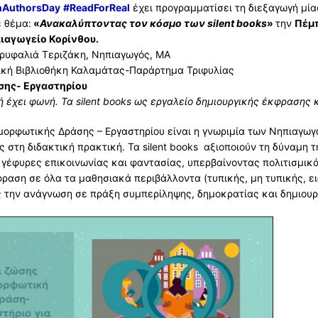
ΡΑΜΜΑ
ΟΙ
nAuthorsDay
#ReadForReal
έχει προγραμματίσει τη διεξαγωγή μία
ε θέμα:
«
Ανακαλύπτοντας τον κόσμο των silent books
»
την
Πέμ
ΤΗΣ
ΙΚΗ ΚΑΤΑΝΟΜΗ
ΤΙΚΟΙ
ΡΑΣΕΙΣ
ιαγωγείο Κορίνθου.
ρυφαλιά Τεριζάκη, Νηπιαγωγός, ΜΑ
ΙΚΗ ΚΑΤΑΝΟΜΗ
 ΣΧΟΛΙΚΩΝ ΜΟΝΑΔΩΝ
ΙΣ – ΔΙΟΡΙΣΜΟΙ
– ΔΡΑΣΕΙΣ
ΥΜΒΟΥΛΟΙ
ική Βιβλιοθήκη Καλαμάτας-Παράρτημα Τριφυλίας
σης- Εργαστηρίου
ΥΠΟΥ
 ΣΧΟΛΙΚΩΝ ΜΟΝΑΔΩΝ
ΩΤΕΣ
ΕΙΣ-ΤΗΛΕΦΩΝΑ ΣΧΟΛΕΙΩΝ
ΝΙΚΗ ΕΠΕΤΗΡΙΔΑ
Α-ΣΥΜΒΟΥΛΟΙ
ή έχει φωνή.
Τα silent books ως εργαλείο δημιουργικής έκφρασης 
ΣΧΟΛΕΙΩΝ
ΗΣΕΙΣ
Ι ΕΚΠΑΙΔΕΥΣΗΣ
ΕΣ ΔΡΑΣΕΙΣ
ΣΕΙΣ ΕΠΟΠΤΡΙΑΣ ΠΟΙΟΤΗΤΑΣ
μορφωτικής Δράσης – Εργαστηρίου είναι η γνωριμία των Νηπιαγωγών 
ΙΕΣ ΣΧΟΛΕΙΩΝ
ΕΣ ΜΟΡΙΑ
ΙΣ
 ΕΚΠΑΙΔΕΥΣΗ
ΣΕΙΣ ΣΥΜΒΟΥΛΩΝ ΕΚΠΑΙΔΕΥΣΗΣ
ΙΚΑ
ς στη διδακτική πρακτική. Τα silent books αξιοποιούν τη δύναμη
γέφυρες επικοινωνίας και φαντασίας, υπερβαίνοντας πολιτισμικά
ΟΤΗΤΑ ΣΧΟΛΙΚΩΝ ΜΟΝΑΔΩΝ
ΕΙΣ
Σ
ΜΒΟΥΛΩΝ ΕΚΠΑΙΔΕΥΣΗΣ
ΣΙΑ
Α
αση σε όλα τα μαθησιακά περιβάλλοντα (τυπικής, μη τυπικής, ειδ
 την ανάγνωση σε πράξη συμπερίληψης, δημοκρατίας και δημιουρ
Ο ΤΜΗΜΑ ΕΝΤΑΞΗΣ
ΜΙΕΣ
Σ
ΡΩΤΗΣΕΙΣ ΓΙΑ ΙΔΙΩΤΙΚΗ ΕΚΠΑΙΔΕΥΣΗ – ΕΚΔΡΟΜΕΣ
ΟΓΙΣΜΟΣ
ΝΙΑ
ΓΙΑ ΛΕΙΤΟΥΡΓΙΑ ΔΥΕΠ
ΙΑ
ΙΑ
 ΚΟΛΥΜΒΗΣΗ
ΝΙΑ
ΤΑ ΙΔΡΥΣΗΣ Τ.Υ. ΖΕΠ
Η ΕΚΔΗΛΩΣΗΣ ΕΝΔΙΑΦΕΡΟΝΤΟΣ ΤΑΞΙΔΙΩΤΙΚΩΝ ΓΡΑΦΕΙΩΝ
L
ΡΩΤΗΣΕΙΣ
ΡΩΤΗΣΕΙΣ
ΡΩΤΗΣΕΙΣ
 ΑΙΤΗΣΗΣ
ΡΩΤΗΣΕΙΣ – ΤΜΗΜΑ ΔΙΟΙΚΗΤΙΚΟΥ
ΑΙΤΗΣΗΣ ΜΕ ΛΟΓΟΤΥΠΟ ΕΣΠΑ