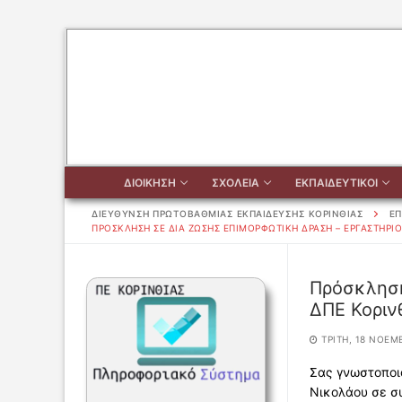
Μετάβαση
στο
περιεχόμενο
ΔΙΟΙΚΗΣΗ
ΣΧΟΛΕΙΑ
ΕΚΠΑΙΔΕΥΤΙΚΟΙ
ΔΙΕΥΘΥΝΣΗ ΠΡΩΤΟΒΑΘΜΙΑΣ ΕΚΠΑΙΔΕΥΣΗΣ ΚΟΡΙΝΘΙΑΣ
ΕΠ
ΠΡΌΣΚΛΗΣΗ ΣΕ ΔΙΑ ΖΏΣΗΣ ΕΠΙΜΟΡΦΩΤΙΚΉ ΔΡΆΣΗ – ΕΡΓΑΣΤΉΡΙ
Αναζήτηση
Πρόσκληση
για:
ΔΠΕ Κοριν
ΔΙΟΙΚΗΣΗ
ΤΡΊΤΗ, 18 ΝΟΕΜΒ
Σας γνωστοποι
ΔΙΟΙΚΗΣΗ
ΣΧΟΛΕΙΑ
Νικολάου σε συ