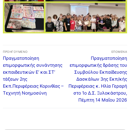
Πλοήγηση
ΠΡΟΗΓΟΎΜΕΝΟ
ΕΠΌΜΕΝΑ
άρθρων
Προηγούμενο
Επόμενο
Πραγματοποίηση
Πραγματοποίηση
άρθρο:
άρθρο:
επιμορφωτικής συνάντησης
επιμορφωτικής δράσης του
εκπαιδευτικών Ε’ και ΣΤ’
Συμβούλου Εκπαίδευσης
τάξεων 2ης
Δασκάλων 3ης Εκπ/κής
Εκπ.Περιφέρειας Κορινθίας –
Περιφέρειας κ. Ηλία Γεραρή
Τεχνητή Νοημοσύνη
στο 1ο Δ.Σ. Ξυλοκάστρου,
Πέμπτη 14 Μαΐου 2026