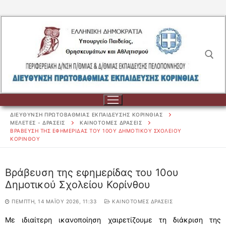
Μετάβαση
στο
περιεχόμενο
Αναζήτηση για:
ΔΙΕΥΘΥΝΣΗ ΠΡΩΤΟΒΑΘΜΙΑΣ ΕΚΠΑΙΔΕΥΣΗΣ ΚΟΡΙΝΘΙΑΣ
ΜΕΛΕΤΕΣ - ΔΡΑΣΕΙΣ
ΚΑΙΝΟΤΟΜΕΣ ΔΡΑΣΕΙΣ
ΒΡΆΒΕΥΣΗ ΤΗΣ ΕΦΗΜΕΡΊΔΑΣ ΤΟΥ 10ΟΥ ΔΗΜΟΤΙΚΟΎ ΣΧΟΛΕΊΟΥ
ΚΟΡΊΝΘΟΥ
Αναζήτηση
για:
Βράβευση της εφημερίδας του 10ου
Δημοτικού Σχολείου Κορίνθου
ΔΙΟΙΚΗΣΗ
ΠΈΜΠΤΗ, 14 ΜΑΪ́ΟΥ 2026, 11:33
ΚΑΙΝΟΤΟΜΕΣ ΔΡΑΣΕΙΣ
ΔΙΟΙΚΗΣΗ
ΣΧΟΛΕΙΑ
Με ιδιαίτερη ικανοποίηση χαιρετίζουμε τη διάκριση της
ΟΡΓΑΝΟΓΡΑΜΜΑ
ΣΧΟΛΕΙΑ
ΕΚΠΑΙΔΕΥΤΙΚΟΙ