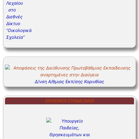
Δ/νση Α/θμιας Εκπ/σης Κορινθίας
ΧΡΉΣΙΜΟΙ ΣΎΝΔΕΣΜΟΙ