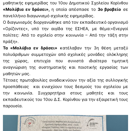
μαθητικής εφημερίδας του 10ου Δημοτικού Σχολείου Κορίνθου
«Μολύβια εν δράσει»,
η οποία απέσπασε το
3ο βραβείο
σε
ΔΙΕΥΘΥΝΤΗΣ
ΧΩΡΟΤΑΞΙΚΗ ΚΑΤΑΝΟΜΗ
ΕΚΠΑΙΔΕΥΤΙΚΟΙ
ΜΕΛΕΤΕΣ – ΔΡΑΣΕΙΣ
πανελλήνιο διαγωνισμό σχολικής εφημερίδας.
ΠΥΣΠΕ
ΧΩΡΟΤΑΞΙΚΗ ΚΑΤΑΝΟΜΗ
ΣΤΟΙΧΕΙΑ ΣΧΟΛΙΚΩΝ ΜΟΝΑΔΩΝ
ΠΡΟΣΛΗΨΕΙΣ – ΔΙΟΡΙΣΜΟΙ
ΜΕΛΕΤΕΣ – ΔΡΑΣΕΙΣ
Ο διαγωνισμός διοργανώθηκε από τον εκπαιδευτικό οργανισμό
ΕΠΟΠΤΡΙΑ-ΣΥΜΒΟΥΛΟΙ
«Ορίζοντες», υπό την αιγίδα της ΕΣΗΕΑ, με θέμα:«Ενεργοί
ΔΕΛΤΙΑ ΤΥΠΟΥ
ΧΑΡΤΗΣ
ΣΤΟΙΧΕΙΑ ΣΧΟΛΙΚΩΝ ΜΟΝΑΔΩΝ
ΑΝΑΠΛΗΡΩΤΕΣ
ΔΙΕΥΘΥΝΣΕΙΣ-ΤΗΛΕΦΩΝΑ ΣΧΟΛΕΙΩΝ
ΕΠΙΣΤΗΜΟΝΙΚΗ ΕΠΕΤΗΡΙΔΑ
ΕΠΟΠΤΡΙΑ-ΣΥΜΒΟΥΛΟΙ
ΕΝΤΥΠΑ
πολίτες: Από το σχολείο στην κοινωνία – Από την τάξη στην
πράξη».
e-ΧΑΡΤΗΣ
ΟΜΑΔΕΣ ΣΧΟΛΕΙΩΝ
ΤΟΠΟΘΕΤΗΣΕΙΣ
ΣΥΜΒΟΥΛΟΙ ΕΚΠΑΙΔΕΥΣΗΣ
ΚΑΙΝΟΤΟΜΕΣ ΔΡΑΣΕΙΣ
ΕΠΙΜΟΡΦΩΣΕΙΣ ΕΠΟΠΤΡΙΑΣ ΠΟΙΟΤΗΤΑΣ
ΟΙΚΟΝΟΜΙΚΑ
Τα «Μολύβια εν δράσει»
κατέλαβαν την 3η θέση μεταξύ
πολυάριθμων συμμετοχών από σχολικές μονάδες ολόκληρης
ΠΕΡΙΦΕΡΕΙΕΣ ΣΧΟΛΕΙΩΝ
ΚΑΤΗΓΟΡΙΕΣ ΜΟΡΙΑ
ΜΕΤΑΘΕΣΕΙΣ
ΙΔΙΩΤΙΚΗ ΕΚΠΑΙΔΕΥΣΗ
ΣΥΝΕΔΡΙΟ
ΕΠΙΜΟΡΦΩΣΕΙΣ ΣΥΜΒΟΥΛΩΝ ΕΚΠΑΙΔΕΥΣΗΣ
ΟΙΚΟΝΟΜΙΚΑ
ERASMUS+
της χώρας, επιτυχία που συνιστά ιδιαίτερα τιμητική
ΟΡΓΑΝΙΚΟΤΗΤΑ ΣΧΟΛΙΚΩΝ ΜΟΝΑΔΩΝ
ΑΠΟΣΠΑΣΕΙΣ
ΕΚΔΡΟΜΕΣ
ΣΩΜΑ ΣΥΜΒΟΥΛΩΝ ΕΚΠΑΙΔΕΥΣΗΣ
αναγνώριση της συστηματικής και ποιοτικής εργασίας των
ΜΙΣΘΟΔΟΣΙΑ
ΕΠΙΚΟΙΝΩΝΙΑ
μαθητών μας.
ΙΔΡΥΜΕΝΟ ΤΜΗΜΑ ΕΝΤΑΞΗΣ
ΥΠΕΡΑΡΙΘΜΙΕΣ
ΕΚΔΡΟΜΕΣ
ΣΥΧΝΕΣ ΕΡΩΤΗΣΕΙΣ ΓΙΑ ΙΔΙΩΤΙΚΗ ΕΚΠΑΙΔΕΥΣΗ –
ΠΡΟΥΠΟΛΟΓΙΣΜΟΣ
ΕΠΙΚΟΙΝΩΝΙΑ
Τέτοιες πρωτοβουλίες αναδεικνύουν την αξία της συλλογικής
ΕΚΔΡΟΜΕΣ
προσπάθειας και ενισχύουν τους δεσμούς του σχολείου με
ΟΡΙΣΜΟΣ ΓΙΑ ΛΕΙΤΟΥΡΓΙΑ ΔΥΕΠ
ΝΟΜΟΘΕΣΙΑ
ΝΟΜΟΘΕΣΙΑ
ΕΠΙΚΟΙΝΩΝΙΑ
την κοινωνία. Συγχαρητήρια στους μαθητές και τους
ΣΧΟΛΙΚΗ ΚΟΛΥΜΒΗΣΗ
εκπαιδευτικούς του 10ου Δ.Σ. Κορίνθου για την εξαιρετική τους
ΔΥΝΑΤΟΤΗΤΑ ΙΔΡΥΣΗΣ Τ.Υ. ΖΕΠ
ΑΙΤΗΣΕΙΣ
ΠΡΟΣΚΛΗΣΗ ΕΚΔΗΛΩΣΗΣ ΕΝΔΙΑΦΕΡΟΝΤΟΣ
ΣΥΧΝΕΣ ΕΡΩΤΗΣΕΙΣ
παρουσία.
ΤΑΞΙΔΙΩΤΙΚΩΝ ΓΡΑΦΕΙΩΝ
MYSCHOOL
ΣΥΧΝΕΣ ΕΡΩΤΗΣΕΙΣ
ΣΥΧΝΕΣ ΕΡΩΤΗΣΕΙΣ
ΥΠΟΒΟΛΗ ΑΙΤΗΣΗΣ
ΣΥΧΝΕΣ ΕΡΩΤΗΣΕΙΣ – ΤΜΗΜΑ ΔΙΟΙΚΗΤΙΚΟΥ
ΥΠΟΒΟΛΗ ΑΙΤΗΣΗΣ ΜΕ ΛΟΓΟΤΥΠΟ ΕΣΠΑ