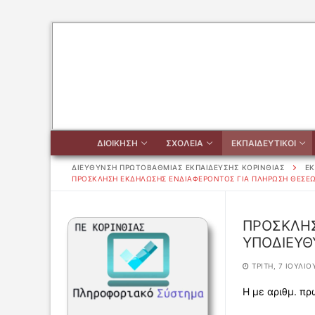
Μετάβαση
στο
περιεχόμενο
ΔΙΟΙΚΗΣΗ
ΣΧΟΛΕΙΑ
ΕΚΠΑΙΔΕΥΤΙΚΟΙ
ΔΙΕΥΘΥΝΣΗ ΠΡΩΤΟΒΑΘΜΙΑΣ ΕΚΠΑΙΔΕΥΣΗΣ ΚΟΡΙΝΘΙΑΣ
ΕΚ
ΠΡΟΣΚΛΗΣΗ ΕΚΔΗΛΩΣΗΣ ΕΝΔΙΑΦΕΡΟΝΤΟΣ ΓΙΑ ΠΛΗΡΩΣΗ ΘΕΣΕΩ
Αναζήτηση
ΠΡΟΣΚΛΗΣ
για:
ΥΠΟΔΙΕΥΘ
ΔΙΟΙΚΗΣΗ
ΤΡΊΤΗ, 7 ΙΟΥΛΊΟΥ
Η με αριθμ. π
ΔΙΟΙΚΗΣΗ
ΣΧΟΛΕΙΑ