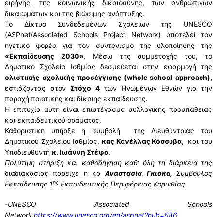
ειρήνης, της κοινωνικής δικαιοσύνης, των ανθρώπινων
δικαιωμάτων και της βιώσιμης ανάπτυξης.
Το Δίκτυο Συνδεδεμένων Σχολείων της UNESCO
(ASPnet/Associated Schools Project Network) αποτελεί τον
ηγετικό φορέα για τον συντονισμό της υλοποίησης της
«Εκπαίδευσης 2030»
. Μέσω της συμμετοχής του, το
Δημοτικό Σχολείο Ισθμίας δεσμεύεται στην εφαρμογή της
ολιστικής σχολικής προσέγγισης (whole school approach),
εστιάζοντας στον
Στόχο 4
των Ηνωμένων Εθνών για την
παροχή ποιοτικής και δίκαιης εκπαίδευσης.
Η επιτυχία αυτή είναι επιστέγασμα συλλογικής προσπάθειας
και εκπαιδευτικού οράματος.
Καθοριστική υπήρξε η συμβολή της Διευθύντριας του
Δημοτικού Σχολείου Ισθμίας,
κας Κανέλλας Κόσσυβα,
και του
Υποδιευθυντή
κ. Ιωάννη Στέφα
.
Πολύτιμη στήριξη και καθοδήγηση καθ’ όλη τη διάρκεια της
διαδιακασίας παρείχε η κα
Αναστασία
Γκιόκα
,
Συμβούλος
ης
Εκπαίδευσης 1
Εκπαιδευτικής Περιφέρειας Κορινθίας.
-UNESCO Associated Schools
Network
https://www.unesco.org/en/aspnet?hub=686