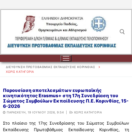
Μετάβαση
στο
περιεχόμενο
Αναζήτηση για:
ΔΙΕΥΘΥΝΣΗ ΠΡΩΤΟΒΑΘΜΙΑΣ ΕΚΠΑΙΔΕΥΣΗΣ ΚΟΡΙΝΘΙΑΣ
ΧΩΡΊΣ ΚΑΤΗΓΟΡΊΑ
Αναζήτηση
Παρουσίαση αποτελεσμάτων ευρωπαϊκής
κινητικότητας Erasmus+ στη 17η Συνεδρίαση του
για:
Σώματος Συμβούλων Εκπαίδευσης Π.Ε. Κορινθίας, 15-
6-2026
ΔΙΟΙΚΗΣΗ
ΠΑΡΑΣΚΕΥΉ, 19 ΙΟΥΝΊΟΥ 2026, 9:54
|
ΧΩΡΊΣ ΚΑΤΗΓΟΡΊΑ
ΔΙΟΙΚΗΣΗ
ΣΧΟΛΕΙΑ
Στο πλαίσιο της 17ης Συνεδρίασης του Σώματος Συμβούλων
Εκπαίδευσης Πρωτοβάθμιας Εκπαίδευσης Κορινθίας, τη
ΟΡΓΑΝΟΓΡΑΜΜΑ
ΣΧΟΛΕΙΑ
ΕΚΠΑΙΔΕΥΤΙΚΟΙ