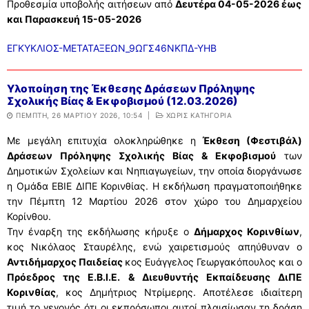
Προθεσμία υποβολής αιτήσεων
από
Δευτέρα 04-05-2026 έως
και Παρασκευή 15-05-2026
ΕΓΚΥΚΛΙΟΣ-ΜΕΤΑΤΑΞΕΩΝ_9ΩΓΣ46ΝΚΠΔ-ΥΗΒ
Υλοποίηση της Έκθεσης Δράσεων Πρόληψης
Σχολικής Βίας & Εκφοβισμού (12.03.2026)
ΠΈΜΠΤΗ, 26 ΜΑΡΤΊΟΥ 2026, 10:54
|
ΧΩΡΊΣ ΚΑΤΗΓΟΡΊΑ
Με μεγάλη επιτυχία ολοκληρώθηκε η
Έκθεση (Φεστιβάλ)
Δράσεων Πρόληψης Σχολικής Βίας & Εκφοβισμού
των
Δημοτικών Σχολείων και Νηπιαγωγείων, την οποία διοργάνωσε
η Ομάδα ΕΒΙΕ ΔΙΠΕ Κορινθίας. Η εκδήλωση πραγματοποιήθηκε
την Πέμπτη 12 Μαρτίου 2026 στον χώρο του Δημαρχείου
Κορίνθου.
Την έναρξη της εκδήλωσης κήρυξε ο
Δήμαρχος Κορινθίων
,
κος Νικόλαος Σταυρέλης, ενώ χαιρετισμούς απηύθυναν ο
Αντιδήμαρχος Παιδείας
κος Ευάγγελος Γεωργακόπουλος και ο
Πρόεδρος της Ε.Β.Ι.Ε. & Διευθυντής Εκπαίδευσης
ΔιΠΕ
Κορινθίας
, κος Δημήτριος Ντρίμερης. Αποτέλεσε ιδιαίτερη
τιμή το γεγονός ότι οι εκπρόσωποι αυτοί πλαισίωσαν τη δράση