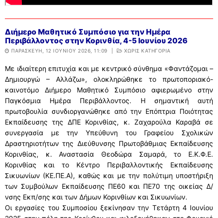
Διήμερο Μαθητικό Συμπόσιο για την Ημέρα
Περιβάλλοντος στην Κορινθία, 4-5 Ιουνίου 2026
ΠΑΡΑΣΚΕΥΉ, 12 ΙΟΥΝΊΟΥ 2026, 11:09
|
ΧΩΡΊΣ ΚΑΤΗΓΟΡΊΑ
Με ιδιαίτερη επιτυχία και με κεντρικό σύνθημα «Φαντάζομαι –
Δημιουργώ – Αλλάζω», ολοκληρώθηκε το πρωτοποριακό-
καινοτόμο Διήμερο Μαθητικό Συμπόσιο αφιερωμένο στην
Παγκόσμια Ημέρα Περιβάλλοντος. Η σημαντική αυτή
πρωτοβουλία συνδιοργανώθηκε από την Επόπτρια Ποιότητας
Εκπαίδευσης της ΔΠΕ Κορινθίας, κ. Ζαχαρούλα Καραβά σε
συνεργασία με την Υπεύθυνη του Γραφείου Σχολικών
Δραστηριοτήτων της Διεύθυνσης Πρωτοβάθμιας Εκπαίδευσης
Κορινθίας, κ. Αναστασία Θεοδώρα Σαμαρά, το Ε.Κ.Φ.Ε.
Κορινθίας και το Κέντρο Περιβαλλοντικής Εκπαίδευσης
Σικυωνίων (ΚΕ.ΠΕ.Α), καθώς και με την πολύτιμη υποστήριξη
των Συμβούλων Εκπαίδευσης ΠΕ60 και ΠΕ70 της οικείας Δ/
νσης Εκπ/σης και των Δήμων Κορινθίων και Σικυωνίων.
Οι εργασίες του Συμποσίου ξεκίνησαν την Τετάρτη 4 Ιουνίου