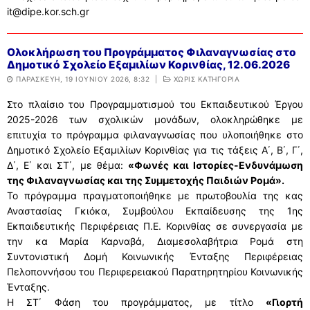
it@dipe.kor.sch.gr
Ολοκλήρωση του Προγράμματος Φιλαναγνωσίας στο
Δημοτικό Σχολείο Εξαμιλίων Κορινθίας, 12.06.2026
ΠΑΡΑΣΚΕΥΉ, 19 ΙΟΥΝΊΟΥ 2026, 8:32
|
ΧΩΡΊΣ ΚΑΤΗΓΟΡΊΑ
Στο πλαίσιο του Προγραμματισμού του Εκπαιδευτικού Έργου
2025-2026 των σχολικών μονάδων, ολοκληρώθηκε με
επιτυχία το πρόγραμμα φιλαναγνωσίας που υλοποιήθηκε στο
Δημοτικό Σχολείο Εξαμιλίων Κορινθίας για τις τάξεις Α΄, Β΄, Γ΄,
Δ΄, Ε΄ και ΣΤ΄, με θέμα:
«Φωνές και Ιστορίες-Ενδυνάμωση
της Φιλαναγνωσίας και της Συμμετοχής Παιδιών Ρομά».
Το πρόγραμμα πραγματοποιήθηκε με πρωτοβουλία της κας
Αναστασίας Γκιόκα, Συμβούλου Εκπαίδευσης της 1ης
Εκπαιδευτικής Περιφέρειας Π.Ε. Κορινθίας σε συνεργασία με
την κα Μαρία Καρναβά, Διαμεσολαβήτρια Ρομά στη
Συντονιστική Δομή Κοινωνικής Ένταξης Περιφέρειας
Πελοποννήσου του Περιφερειακού Παρατηρητηρίου Κοινωνικής
Ένταξης.
Η ΣΤ΄ Φάση του προγράμματος, με τίτλο
«Γιορτή