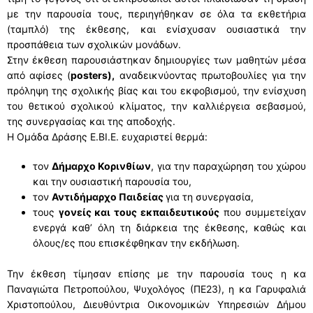
με την παρουσία τους, περιηγήθηκαν σε όλα τα εκθετήρια
(ταμπλό) της έκθεσης, και ενίσχυσαν ουσιαστικά την
προσπάθεια των σχολικών μονάδων.
Στην έκθεση παρουσιάστηκαν δημιουργίες των μαθητών μέσα
από αφίσες (
posters)
,
αναδεικνύοντας πρωτοβουλίες για την
πρόληψη της σχολικής βίας και του εκφοβισμού, την ενίσχυση
του θετικού σχολικού κλίματος, την καλλιέργεια σεβασμού,
της συνεργασίας και της αποδοχής.
Η Ομάδα Δράσης Ε.ΒΙ.Ε. ευχαριστεί θερμά:
τον
Δήμαρχο Κορινθίων
, για την παραχώρηση του χώρου
και την ουσιαστική παρουσία του,
τον
Αντιδήμαρχο Παιδείας
για τη συνεργασία,
τους
γονείς και τους εκπαιδευτικούς
που συμμετείχαν
ενεργά καθ’ όλη τη διάρκεια της έκθεσης, καθώς και
όλους/ες που επισκέφθηκαν την εκδήλωση.
Την έκθεση τίμησαν επίσης με την παρουσία τους η κα
Παναγιώτα Πετροπούλου, Ψυχολόγος (ΠΕ23), η κα Γαρυφαλιά
Χριστοπούλου, Διευθύντρια Οικονομικών Υπηρεσιών Δήμου