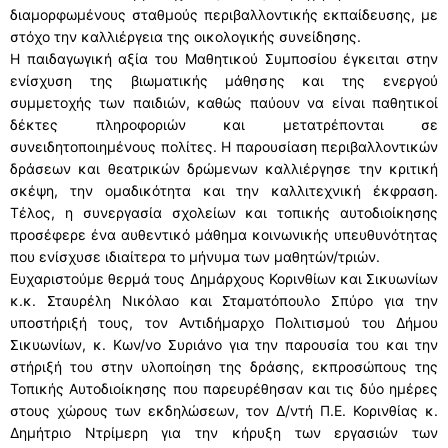
διαμορφωμένους σταθμούς περιβαλλοντικής εκπαίδευσης, με
στόχο την καλλιέργεια της οικολογικής συνείδησης.
Η παιδαγωγική αξία του Μαθητικού Συμποσίου έγκειται στην
ενίσχυση της βιωματικής μάθησης και της ενεργού
συμμετοχής των παιδιών, καθώς παύουν να είναι παθητικοί
δέκτες πληροφοριών και μετατρέπονται σε
συνειδητοποιημένους πολίτες. Η παρουσίαση περιβαλλοντικών
δράσεων και θεατρικών δρώμενων καλλιέργησε την κριτική
σκέψη, την ομαδικότητα και την καλλιτεχνική έκφραση.
Τέλος, η συνεργασία σχολείων και τοπικής αυτοδιοίκησης
προσέφερε ένα αυθεντικό μάθημα κοινωνικής υπευθυνότητας
που ενίσχυσε ιδιαίτερα το μήνυμα των μαθητών/τριών.
Ευχαριστούμε θερμά τους Δημάρχους Κορινθίων και Σικυωνίων
κ.κ. Σταυρέλη Νικόλαο και Σταματόπουλο Σπύρο για την
υποστήριξή τους, τον Αντιδήμαρχο Πολιτισμού του Δήμου
Σικυωνίων, κ. Κων/νο Συριάνο για την παρουσία του και την
στήριξή του στην υλοποίηση της δράσης, εκπροσώπους της
Τοπικής Αυτοδιοίκησης που παρευρέθησαν και τις δύο ημέρες
στους χώρους των εκδηλώσεων, τον Δ/ντή Π.Ε. Κορινθίας κ.
Δημήτριο Ντρίμερη για την κήρυξη των εργασιών των