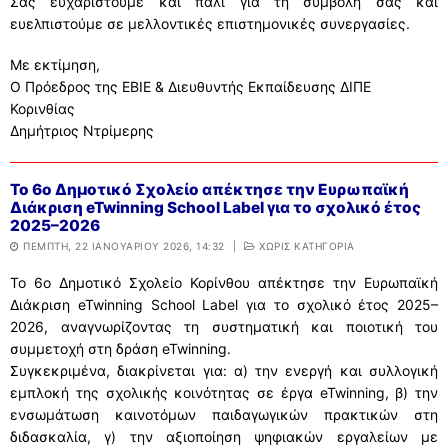
Σας ευχαριστούμε και πάλι για τη συμβολή σας και
ευελπιστούμε σε μελλοντικές επιστημονικές συνεργασίες.
Με εκτίμηση,
Ο Πρόεδρος της ΕΒΙΕ & Διευθυντής Εκπαίδευσης ΔΙΠΕ
Κορινθίας
Δημήτριος Ντρίμερης
Το 6ο Δημοτικό Σχολείο απέκτησε την Ευρωπαϊκή
Διάκριση eTwinning School Label για το σχολικό έτος
2025–2026
ΠΈΜΠΤΗ, 22 ΙΑΝΟΥΑΡΊΟΥ 2026, 14:32
|
ΧΩΡΊΣ ΚΑΤΗΓΟΡΊΑ
Το 6ο Δημοτικό Σχολείο Κορίνθου απέκτησε την Ευρωπαϊκή
Διάκριση eTwinning School Label για το σχολικό έτος 2025–
2026, αναγνωρίζοντας τη συστηματική και ποιοτική του
συμμετοχή στη δράση eTwinning.
Συγκεκριμένα, διακρίνεται για: α) την ενεργή και συλλογική
εμπλοκή της σχολικής κοινότητας σε έργα eTwinning, β) την
ενσωμάτωση καινοτόμων παιδαγωγικών πρακτικών στη
διδασκαλία, γ) την αξιοποίηση ψηφιακών εργαλείων με