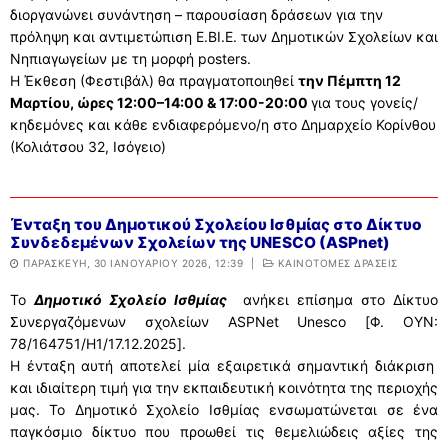
διοργανώνει συνάντηση – παρουσίαση δράσεων για την
πρόληψη και αντιμετώπιση Ε.ΒΙ.Ε. των Δημοτικών Σχολείων και
Νηπιαγωγείων με τη μορφή posters.
Η Έκθεση (Φεστιβάλ) θα πραγματοποιηθεί
την Πέμπτη 12
Μαρτίου, ώρες 12:00–14:00 & 17:00-20:00
για τους γονείς/
κηδεμόνες και κάθε ενδιαφερόμενο/η στο Δημαρχείο Κορίνθου
(Κολιάτσου 32, Ισόγειο)
Ένταξη του Δημοτικού Σχολείου Ισθμίας στο Δίκτυο
Συνδεδεμένων Σχολείων της UNESCO (ASPnet)
ΠΑΡΑΣΚΕΥΉ, 30 ΙΑΝΟΥΑΡΊΟΥ 2026, 12:39
|
ΚΑΙΝΟΤΟΜΕΣ ΔΡΑΣΕΙΣ
To
Δημοτικό Σχολείο Ισθμίας
ανήκει επίσημα στο Δίκτυο
Συνεργαζόμενων σχολείων ASPNet Unesco [Φ. ΟΥΝ:
78/164751/Η1/17.12.2025].
Η ένταξη αυτή αποτελεί μία εξαιρετικά σημαντική διάκριση
και ιδιαίτερη τιμή για την εκπαιδευτική κοινότητα της περιοχής
μας. Το Δημοτικό Σχολείο Ισθμίας ενσωματώνεται σε ένα
παγκόσμιο δίκτυο που προωθεί τις θεμελιώδεις αξίες της