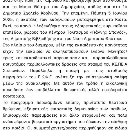
2025 στην πόλη της Κορίνθου και φιλοξενήθηκαν στο Φουαγιέ
και το Μικρό Θέατρο του Δημαρχείου, καθώς και στο 1ο
Δημοτικό Σχολείο Κορίνθου. Την επομένη, Πέμπτη 5 Ιουνίου
2025, η σκυτάλη των εκδηλώσεων μεταφέρθηκε στο Κιάτο.
Εκεί, το κοινό φιλοξενήθηκε στους εξαιρετικούς, ευρωπαϊκού
επιπέδου, χώρους του Κέντρου Πολιτισμού «Γιάννης Σπανός»,
της Δημοτικής Βιβλιοθήκης και του Νέου Δημοτικού Θεάτρου.
Στο πλαίσιο του διημέρου, μέλη της εκπαιδευτικής κοινότητας
είχαν την ευκαιρία να αλληλεπιδράσουν ενεργά. Μαθητές/
τριες και εκπαιδευτικοί παρουσίασαν και παρακολούθησαν
καινοτόμες περιβαλλοντικές δράσεις στο σταθμό του ΚΕ.ΠΕ.Α
Σικυωνίων. Παράλληλα, η επαφή με τους σταθμούς
πειραμάτων του Ε.Κ.Φ.Ε. ανέπτυξε την επιστημονική σκέψη
μέσω της ανακάλυψης. Με αυτόν τον τρόπο, η οικολογική
συνείδηση δεν επιβάλλεται θεωρητικά, αλλά οικοδομείται
εσωτερικά.
Το πρόγραμμα περιλάμβανε επίσης, πρωτότυπα θεατρικά
δρώμενα, εξαιρετικές εικαστικές δημιουργίες των παιδιών,
δημιουργικές παρεμβάσεις και άλλα στοχευμένα και πολύ
ενδιαφέροντα βιωματικά εργαστήρια που έδωσαν την αίσθηση
στα παιδιά. Οι συμμετέχοντες/ουσες περιηγήθηκαν σε ειδικά