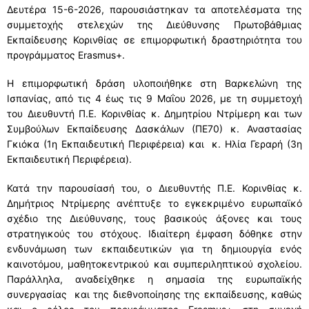
Δευτέρα 15-6-2026, παρουσιάστηκαν τα αποτελέσματα της
ΔΙΕΥΘΥΝΤΗΣ
ΧΩΡΟΤΑΞΙΚΗ ΚΑΤΑΝΟΜΗ
ΕΚΠΑΙΔΕΥΤΙΚΟΙ
συμμετοχής στελεχών της Διεύθυνσης Πρωτοβάθμιας
ΜΕΛΕΤΕΣ – ΔΡΑΣΕΙΣ
Εκπαίδευσης Κορινθίας σε επιμορφωτική δραστηριότητα του
ΠΥΣΠΕ
ΧΩΡΟΤΑΞΙΚΗ ΚΑΤΑΝΟΜΗ
ΣΤΟΙΧΕΙΑ ΣΧΟΛΙΚΩΝ ΜΟΝΑΔΩΝ
ΠΡΟΣΛΗΨΕΙΣ – ΔΙΟΡΙΣΜΟΙ
ΜΕΛΕΤΕΣ – ΔΡΑΣΕΙΣ
ΕΠΟΠΤΡΙΑ-ΣΥΜΒΟΥΛΟΙ
προγράμματος Erasmus+.
ΔΕΛΤΙΑ ΤΥΠΟΥ
ΧΑΡΤΗΣ
ΣΤΟΙΧΕΙΑ ΣΧΟΛΙΚΩΝ ΜΟΝΑΔΩΝ
ΑΝΑΠΛΗΡΩΤΕΣ
ΔΙΕΥΘΥΝΣΕΙΣ-ΤΗΛΕΦΩΝΑ ΣΧΟΛΕΙΩΝ
ΕΠΙΣΤΗΜΟΝΙΚΗ ΕΠΕΤΗΡΙΔΑ
ΕΠΟΠΤΡΙΑ-ΣΥΜΒΟΥΛΟΙ
ΕΝΤΥΠΑ
Η επιμορφωτική δράση υλοποιήθηκε στη Βαρκελώνη της
Ισπανίας, από τις 4 έως τις 9 Μαΐου 2026, με τη συμμετοχή
e-ΧΑΡΤΗΣ
ΟΜΑΔΕΣ ΣΧΟΛΕΙΩΝ
ΤΟΠΟΘΕΤΗΣΕΙΣ
ΣΥΜΒΟΥΛΟΙ ΕΚΠΑΙΔΕΥΣΗΣ
ΚΑΙΝΟΤΟΜΕΣ ΔΡΑΣΕΙΣ
ΕΠΙΜΟΡΦΩΣΕΙΣ ΕΠΟΠΤΡΙΑΣ ΠΟΙΟΤΗΤΑΣ
ΟΙΚΟΝΟΜΙΚΑ
του Διευθυντή Π.Ε. Κορινθίας κ. Δημητρίου Ντρίμερη και των
Συμβούλων Εκπαίδευσης Δασκάλων (ΠΕ70) κ. Αναστασίας
ΠΕΡΙΦΕΡΕΙΕΣ ΣΧΟΛΕΙΩΝ
ΚΑΤΗΓΟΡΙΕΣ ΜΟΡΙΑ
ΜΕΤΑΘΕΣΕΙΣ
ΙΔΙΩΤΙΚΗ ΕΚΠΑΙΔΕΥΣΗ
ΣΥΝΕΔΡΙΟ
ΕΠΙΜΟΡΦΩΣΕΙΣ ΣΥΜΒΟΥΛΩΝ ΕΚΠΑΙΔΕΥΣΗΣ
ΟΙΚΟΝΟΜΙΚΑ
ERASMUS+
Γκιόκα (1η Εκπαιδευτική Περιφέρεια) και κ. Ηλία Γεραρή (3η
ΟΡΓΑΝΙΚΟΤΗΤΑ ΣΧΟΛΙΚΩΝ ΜΟΝΑΔΩΝ
ΑΠΟΣΠΑΣΕΙΣ
ΕΚΔΡΟΜΕΣ
ΣΩΜΑ ΣΥΜΒΟΥΛΩΝ ΕΚΠΑΙΔΕΥΣΗΣ
ΜΙΣΘΟΔΟΣΙΑ
ΕΠΙΚΟΙΝΩΝΙΑ
Εκπαιδευτική Περιφέρεια).
ΙΔΡΥΜΕΝΟ ΤΜΗΜΑ ΕΝΤΑΞΗΣ
ΥΠΕΡΑΡΙΘΜΙΕΣ
ΕΚΔΡΟΜΕΣ
ΣΥΧΝΕΣ ΕΡΩΤΗΣΕΙΣ ΓΙΑ ΙΔΙΩΤΙΚΗ ΕΚΠΑΙΔΕΥΣΗ –
ΠΡΟΥΠΟΛΟΓΙΣΜΟΣ
ΕΠΙΚΟΙΝΩΝΙΑ
Κατά την παρουσίασή του, ο Διευθυντής Π.Ε. Κορινθίας κ.
ΕΚΔΡΟΜΕΣ
Δημήτριος Ντρίμερης ανέπτυξε το εγκεκριμένο ευρωπαϊκό
ΟΡΙΣΜΟΣ ΓΙΑ ΛΕΙΤΟΥΡΓΙΑ ΔΥΕΠ
ΝΟΜΟΘΕΣΙΑ
ΝΟΜΟΘΕΣΙΑ
ΕΠΙΚΟΙΝΩΝΙΑ
σχέδιο της Διεύθυνσης, τους βασικούς άξονες και τους
ΣΧΟΛΙΚΗ ΚΟΛΥΜΒΗΣΗ
στρατηγικούς του στόχους. Ιδιαίτερη έμφαση δόθηκε στην
ΔΥΝΑΤΟΤΗΤΑ ΙΔΡΥΣΗΣ Τ.Υ. ΖΕΠ
ΑΙΤΗΣΕΙΣ
ΠΡΟΣΚΛΗΣΗ ΕΚΔΗΛΩΣΗΣ ΕΝΔΙΑΦΕΡΟΝΤΟΣ
ΣΥΧΝΕΣ ΕΡΩΤΗΣΕΙΣ
ενδυνάμωση των εκπαιδευτικών για τη δημιουργία ενός
ΤΑΞΙΔΙΩΤΙΚΩΝ ΓΡΑΦΕΙΩΝ
MYSCHOOL
ΣΥΧΝΕΣ ΕΡΩΤΗΣΕΙΣ
καινοτόμου, μαθητοκεντρικού και συμπεριληπτικού σχολείου.
ΣΥΧΝΕΣ ΕΡΩΤΗΣΕΙΣ
ΥΠΟΒΟΛΗ ΑΙΤΗΣΗΣ
Παράλληλα, αναδείχθηκε η σημασία της ευρωπαϊκής
ΣΥΧΝΕΣ ΕΡΩΤΗΣΕΙΣ – ΤΜΗΜΑ ΔΙΟΙΚΗΤΙΚΟΥ
ΥΠΟΒΟΛΗ ΑΙΤΗΣΗΣ ΜΕ ΛΟΓΟΤΥΠΟ ΕΣΠΑ
συνεργασίας και της διεθνοποίησης της εκπαίδευσης, καθώς