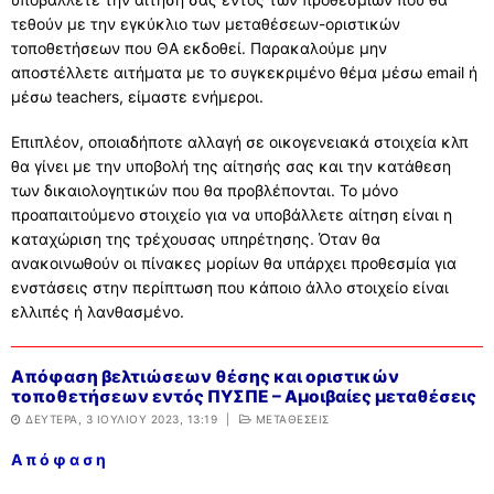
τεθούν με την εγκύκλιο των μεταθέσεων-οριστικών
ΔΙΕΥΘΥΝΤΗΣ
ΧΩΡΟΤΑΞΙΚΗ ΚΑΤΑΝΟΜΗ
ΕΚΠΑΙΔΕΥΤΙΚΟΙ
ΜΕΛΕΤΕΣ – ΔΡΑΣΕΙΣ
τοποθετήσεων που ΘΑ εκδοθεί. Παρακαλούμε μην
αποστέλλετε αιτήματα με το συγκεκριμένο θέμα μέσω email ή
ΠΥΣΠΕ
ΧΩΡΟΤΑΞΙΚΗ ΚΑΤΑΝΟΜΗ
ΣΤΟΙΧΕΙΑ ΣΧΟΛΙΚΩΝ ΜΟΝΑΔΩΝ
ΠΡΟΣΛΗΨΕΙΣ – ΔΙΟΡΙΣΜΟΙ
ΜΕΛΕΤΕΣ – ΔΡΑΣΕΙΣ
ΕΠΟΠΤΡΙΑ-ΣΥΜΒΟΥΛΟΙ
μέσω teachers, είμαστε ενήμεροι.
ΔΕΛΤΙΑ ΤΥΠΟΥ
ΧΑΡΤΗΣ
ΣΤΟΙΧΕΙΑ ΣΧΟΛΙΚΩΝ ΜΟΝΑΔΩΝ
ΑΝΑΠΛΗΡΩΤΕΣ
ΔΙΕΥΘΥΝΣΕΙΣ-ΤΗΛΕΦΩΝΑ ΣΧΟΛΕΙΩΝ
ΕΠΙΣΤΗΜΟΝΙΚΗ ΕΠΕΤΗΡΙΔΑ
ΕΠΟΠΤΡΙΑ-ΣΥΜΒΟΥΛΟΙ
ΕΝΤΥΠΑ
Επιπλέον, οποιαδήποτε αλλαγή σε οικογενειακά στοιχεία κλπ
e-ΧΑΡΤΗΣ
ΟΜΑΔΕΣ ΣΧΟΛΕΙΩΝ
ΤΟΠΟΘΕΤΗΣΕΙΣ
θα γίνει με την υποβολή της αίτησής σας και την κατάθεση
ΣΥΜΒΟΥΛΟΙ ΕΚΠΑΙΔΕΥΣΗΣ
ΚΑΙΝΟΤΟΜΕΣ ΔΡΑΣΕΙΣ
ΕΠΙΜΟΡΦΩΣΕΙΣ ΕΠΟΠΤΡΙΑΣ ΠΟΙΟΤΗΤΑΣ
ΟΙΚΟΝΟΜΙΚΑ
των δικαιολογητικών που θα προβλέπονται. Το μόνο
ΠΕΡΙΦΕΡΕΙΕΣ ΣΧΟΛΕΙΩΝ
ΚΑΤΗΓΟΡΙΕΣ ΜΟΡΙΑ
ΜΕΤΑΘΕΣΕΙΣ
ΙΔΙΩΤΙΚΗ ΕΚΠΑΙΔΕΥΣΗ
ΣΥΝΕΔΡΙΟ
ΕΠΙΜΟΡΦΩΣΕΙΣ ΣΥΜΒΟΥΛΩΝ ΕΚΠΑΙΔΕΥΣΗΣ
ΟΙΚΟΝΟΜΙΚΑ
ERASMUS+
προαπαιτούμενο στοιχείο για να υποβάλλετε αίτηση είναι η
καταχώριση της τρέχουσας υπηρέτησης. Όταν θα
ΟΡΓΑΝΙΚΟΤΗΤΑ ΣΧΟΛΙΚΩΝ ΜΟΝΑΔΩΝ
ΑΠΟΣΠΑΣΕΙΣ
ΕΚΔΡΟΜΕΣ
ΣΩΜΑ ΣΥΜΒΟΥΛΩΝ ΕΚΠΑΙΔΕΥΣΗΣ
ΜΙΣΘΟΔΟΣΙΑ
ΕΠΙΚΟΙΝΩΝΙΑ
ανακοινωθούν οι πίνακες μορίων θα υπάρχει προθεσμία για
ενστάσεις στην περίπτωση που κάποιο άλλο στοιχείο είναι
ΙΔΡΥΜΕΝΟ ΤΜΗΜΑ ΕΝΤΑΞΗΣ
ΥΠΕΡΑΡΙΘΜΙΕΣ
ΕΚΔΡΟΜΕΣ
ΣΥΧΝΕΣ ΕΡΩΤΗΣΕΙΣ ΓΙΑ ΙΔΙΩΤΙΚΗ ΕΚΠΑΙΔΕΥΣΗ –
ΠΡΟΥΠΟΛΟΓΙΣΜΟΣ
ΕΠΙΚΟΙΝΩΝΙΑ
ελλιπές ή λανθασμένο.
ΕΚΔΡΟΜΕΣ
ΟΡΙΣΜΟΣ ΓΙΑ ΛΕΙΤΟΥΡΓΙΑ ΔΥΕΠ
ΝΟΜΟΘΕΣΙΑ
ΝΟΜΟΘΕΣΙΑ
ΕΠΙΚΟΙΝΩΝΙΑ
ΣΧΟΛΙΚΗ ΚΟΛΥΜΒΗΣΗ
Απόφαση βελτιώσεων θέσης και οριστικών
ΔΥΝΑΤΟΤΗΤΑ ΙΔΡΥΣΗΣ Τ.Υ. ΖΕΠ
ΑΙΤΗΣΕΙΣ
ΠΡΟΣΚΛΗΣΗ ΕΚΔΗΛΩΣΗΣ ΕΝΔΙΑΦΕΡΟΝΤΟΣ
ΣΥΧΝΕΣ ΕΡΩΤΗΣΕΙΣ
τοποθετήσεων εντός ΠΥΣΠΕ – Αμοιβαίες μεταθέσεις
ΤΑΞΙΔΙΩΤΙΚΩΝ ΓΡΑΦΕΙΩΝ
MYSCHOOL
ΣΥΧΝΕΣ ΕΡΩΤΗΣΕΙΣ
ΔΕΥΤΈΡΑ, 3 ΙΟΥΛΊΟΥ 2023, 13:19
|
ΜΕΤΑΘΕΣΕΙΣ
ΣΥΧΝΕΣ ΕΡΩΤΗΣΕΙΣ
ΥΠΟΒΟΛΗ ΑΙΤΗΣΗΣ
Α π ό φ α σ η
ΣΥΧΝΕΣ ΕΡΩΤΗΣΕΙΣ – ΤΜΗΜΑ ΔΙΟΙΚΗΤΙΚΟΥ
ΥΠΟΒΟΛΗ ΑΙΤΗΣΗΣ ΜΕ ΛΟΓΟΤΥΠΟ ΕΣΠΑ