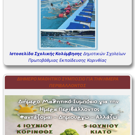
Ιστοσελίδα Σχολικής Κολύμβησης
Δημοτικών Σχολείων
Πρωτοβάθμιας Εκπαίδευσης Κορινθίας
ΔΙΉΜΕΡΟ ΜΑΘΗΤΙΚΌ ΣΥΜΠΌΣΙΟ ΓΙΑ ΤΗΝ ΗΜΈΡΑ
ΠΕΡΙΒΆΛΛΟΝΤΟΣ