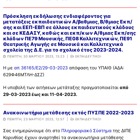
Πρόσκληση εκδήλωσης ενδιαφέροντος για
μετατάξεις εκπαιδευτικών Α/βαθμιας, Β/θμιας Εκπ/
σης και ΕΕΠ-ΕΒΠ σε άλλους εκπαιδευτικούς κλάδους
και σε ΚΕΔΑΣΥ, καθώς και εκπ/κων Α/θμιας Εκπ/σης
κλάδων ΠΕ79 Μουσικής, ΠΕ08 Καλλιτεχνικών, ΠΕ91
Θεατρικής Αγωγής σε Μουσικά και Καλλιτεχνικά
σχολεία της Δ.Ε. για το σχολικό έτος 2023-2024.
ΠΈΜΠΤΗ, 30 ΜΑΡΤΊΟΥ 2023, 13:23
|
ΕΚΠΑΙΔΕΥΤΙΚΟΙ
Η με
απ 36165/Ε2/29-03-2023
απόφαση του ΥΠΑΙΘ (ΑΔΑ:
629Φ46ΜΤΛΗ-ΔΣΖ)
Η υποβολή των αιτήσεων μετάταξης πραγματοποιείται
από
29-03-2023 έως και 11-04-2023.
Ανακοινωτήρια μετάθεσης εκτός ΠΥΣΠΕ 2022-2023
ΠΈΜΠΤΗ, 23 ΜΑΡΤΊΟΥ 2023, 12:57
|
ΕΚΠΑΙΔΕΥΤΙΚΟΙ
Σας ενημερώνουμε ότι στο
Πληροφοριακό Σύστημα
της ΔΙΠΕ
Κορινθίας έχουν αναρτηθεί τα ανακοινωτήρια μετάθεσης