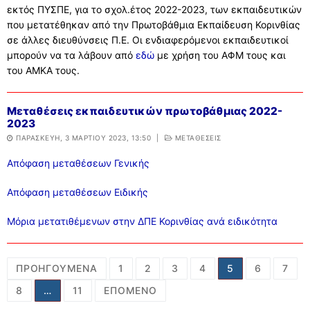
εκτός ΠΥΣΠΕ, για το σχολ.έτος 2022-2023, των εκπαιδευτικών
που μετατέθηκαν από την Πρωτοβάθμια Εκπαίδευση Κορινθίας
σε άλλες διευθύνσεις Π.Ε. Οι ενδιαφερόμενοι εκπαιδευτικοί
μπορούν να τα λάβουν από
εδώ
με χρήση του ΑΦΜ τους και
του ΑΜΚΑ τους.
Μεταθέσεις εκπαιδευτικών πρωτοβάθμιας 2022-
2023
ΠΑΡΑΣΚΕΥΉ, 3 ΜΑΡΤΊΟΥ 2023, 13:50
|
ΜΕΤΑΘΕΣΕΙΣ
Απόφαση μεταθέσεων Γενικής
Απόφαση μεταθέσεων Ειδικής
Μόρια μετατιθέμενων στην ΔΠΕ Κορινθίας ανά ειδικότητα
Σελιδοποίηση
ΠΡΟΗΓΟΎΜΕΝΑ
1
2
3
4
5
6
7
άρθρων
8
…
11
ΕΠΌΜΕΝΟ