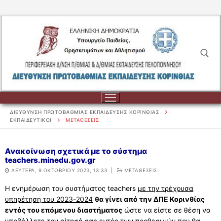
Μετάβαση
στο
περιεχόμενο
Αναζήτηση για:
ΔΙΕΥΘΥΝΣΗ ΠΡΩΤΟΒΑΘΜΙΑΣ ΕΚΠΑΙΔΕΥΣΗΣ ΚΟΡΙΝΘΙΑΣ
ΕΚΠΑΙΔΕΥΤΙΚΟΙ
ΜΕΤΑΘΕΣΕΙΣ
Αναζήτηση
Ανακοίνωση σχετικά με το σύστημα
teachers.minedu.gov.gr
για:
ΔΕΥΤΈΡΑ, 9 ΟΚΤΩΒΡΊΟΥ 2023, 13:33
|
ΜΕΤΑΘΕΣΕΙΣ
ΔΙΟΙΚΗΣΗ
Η ενημέρωση του συστήματος teachers
με την τρέχουσα
υπηρέτηση του 2023-2024
θα γίνει από την ΔΠΕ Κορινθίας
ΔΙΟΙΚΗΣΗ
ΣΧΟΛΕΙΑ
εντός του επόμενου διαστήματος
ώστε να είστε σε θέση να
ΟΡΓΑΝΟΓΡΑΜΜΑ
ΣΧΟΛΕΙΑ
ΕΚΠΑΙΔΕΥΤΙΚΟΙ
υποβάλλετε την αίτησή σας εντός των προθεσμιών που θα