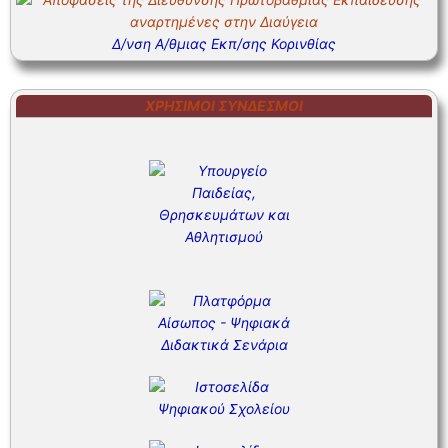
Δ/νση Α/θμιας Εκπ/σης Κορινθίας
ΧΡΉΣΙΜΟΙ ΣΎΝΔΕΣΜΟΙ