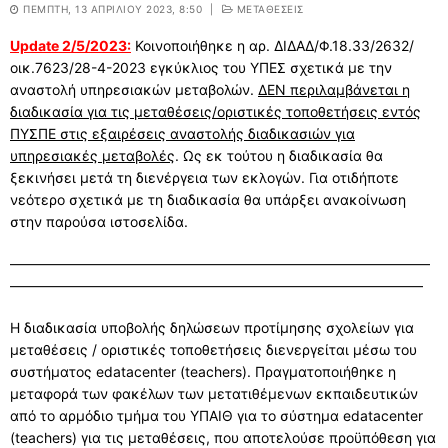
ΠΈΜΠΤΗ, 13 ΑΠΡΙΛΊΟΥ 2023, 8:50
|
ΜΕΤΑΘΕΣΕΙΣ
Update 2/5/2023:
Κοινοποιήθηκε η αρ. ΔΙΔΑΔ/Φ.18.33/2632/
οικ.7623/28-4-2023 εγκύκλιος του ΥΠΕΣ σχετικά με την
αναστολή υπηρεσιακών μεταβολών.
ΔΕΝ περιλαμβάνεται η
διαδικασία για τις μεταθέσεις/οριστικές τοποθετήσεις εντός
ΠΥΣΠΕ στις εξαιρέσεις αναστολής διαδικασιών για
υπηρεσιακές μεταβολές
.
Ως εκ τούτου η διαδικασία θα
ξεκινήσει μετά τη διενέργεια των εκλογών. Για οτιδήποτε
νεότερο σχετικά με τη διαδικασία θα υπάρξει ανακοίνωση
στην παρούσα ιστοσελίδα.
——————————————————————————————
—————————————————————————————–
Η διαδικασία υποβολής δηλώσεων προτίμησης σχολείων για
μεταθέσεις / οριστικές τοποθετήσεις διενεργείται μέσω του
συστήματος edatacenter (teachers). Πραγματοποιήθηκε η
μεταφορά των φακέλων των μετατιθέμενων εκπαιδευτικών
από το αρμόδιο τμήμα του ΥΠΑΙΘ για το σύστημα edatacenter
(teachers) για τις μεταθέσεις, που αποτελούσε προϋπόθεση για