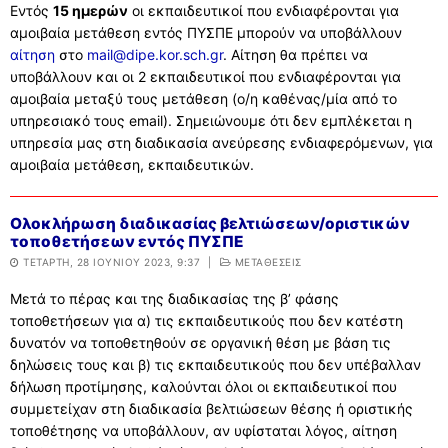
Εντός
15 ημερών
οι εκπαιδευτικοί που ενδιαφέρονται για
ΣΥΧΝΕΣ ΕΡΩΤΗΣΕΙΣ – ΤΜΗΜΑ ΟΙΚΟΝΟΜΙΚΟΥ
αμοιβαία μετάθεση εντός ΠΥΣΠΕ μπορούν να υποβάλλουν
ΣΥΧΝΕΣ ΕΡΩΤΗΣΕΙΣ – ΤΜΗΜΑ ΠΡΟΣΩΠΙΚΟΥ
αίτηση
στο
mail@dipe.kor.sch.gr
. Αίτηση θα πρέπει να
υποβάλλουν και οι 2 εκπαιδευτικοί που ενδιαφέρονται για
αμοιβαία μεταξύ τους μετάθεση (ο/η καθένας/μία από το
υπηρεσιακό τους email). Σημειώνουμε ότι δεν εμπλέκεται η
υπηρεσία μας στη διαδικασία ανεύρεσης ενδιαφερόμενων, για
αμοιβαία μετάθεση, εκπαιδευτικών.
Ολοκλήρωση διαδικασίας βελτιώσεων/οριστικών
τοποθετήσεων εντός ΠΥΣΠΕ
ΤΕΤΆΡΤΗ, 28 ΙΟΥΝΊΟΥ 2023, 9:37
|
ΜΕΤΑΘΕΣΕΙΣ
Μετά το πέρας και της διαδικασίας της β’ φάσης
τοποθετήσεων για α) τις εκπαιδευτικούς που δεν κατέστη
δυνατόν να τοποθετηθούν σε οργανική θέση με βάση τις
δηλώσεις τους και β) τις εκπαιδευτικούς που δεν υπέβαλλαν
δήλωση προτίμησης, καλούνται όλοι οι εκπαιδευτικοί που
συμμετείχαν στη διαδικασία βελτιώσεων θέσης ή οριστικής
τοποθέτησης να υποβάλλουν, αν υφίσταται λόγος, αίτηση