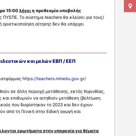
ώρα 15:00
λήγει
η προθεσμία υποβολής
 ΠΥΣΠΕ. Το σύστημα teachers θα κλείσει για τους/
ή οριστικοποίηση αίτησης δεν θα υπάρχει
δευτικών και μελών ΕΒΠ / ΕΕΠ
πλατφόρμας
https://teachers.minedu.gov.gr/
θούν σε άλλη περιοχή μετάθεσης, εκτός Κορινθίας,
ς και επιθυμούν να αιτηθούν μετάθεση (βελτίωση
ικούς που διορίστηκαν το 2023 και δεν έχουν
ύν από τη Γενική στην Ειδική αγωγή και
λλονται ερωτήματα στην υπηρεσία για θέματα