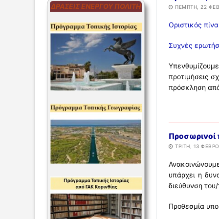
ΔΡΆΣΕΙΣ ΕΝΕΡΓΟΎ ΠΟΛΊΤΗ
ΠΈΜΠΤΗ, 22 ΦΕΒ
Οριστικός πίνα
Συχνές ερωτήσ
Υπενθυμίζουμε 
προτιμήσεις σ
πρόσκληση από
Προσωρινοί 
ΤΡΊΤΗ, 13 ΦΕΒΡΟ
Ανακοινώνουμε
υπάρχει η δυν
διεύθυνση του
Προθεσμία υπο