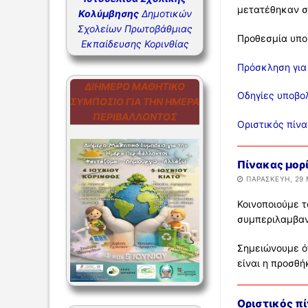
μετατέθηκαν σ
Κολύμβησης
Δημοτικών
ΣΥΧΝΕΣ Ε
Σχολείων Πρωτοβάθμιας
Προθεσμία υπ
ΣΥΧΝΕΣ Ε
Εκπαίδευσης Κορινθίας
Πρόσκληση για
ΔΙΉΜΕΡΟ ΜΑΘΗΤΙΚΌ
Οδηγίες υποβο
ΣΥΜΠΌΣΙΟ ΓΙΑ ΤΗΝ ΗΜΈΡΑ
ΠΕΡΙΒΆΛΛΟΝΤΟΣ
Οριστικός πίν
Πίνακας μορ
ΠΑΡΑΣΚΕΥΉ, 29 
Κοινοποιούμε τ
συμπεριλαμβαν
Σημειώνουμε ό
είναι η προσθ
Οριστικός π