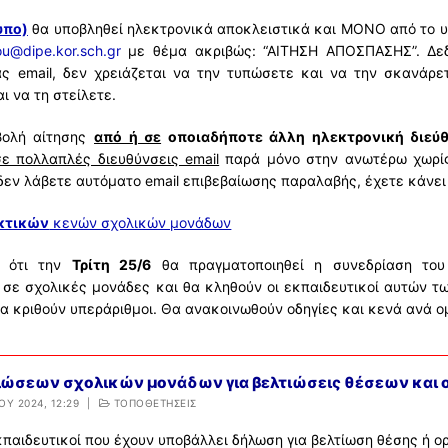
ΡΑΜΜΑ
ΟΙ
υπο)
θα υποβληθεί ηλεκτρονικά αποκλειστικά και ΜΟΝΟ από το υπ
ΤΗΣ
ΙΚΗ ΚΑΤΑΝΟΜΗ
ΤΙΚΟΙ
ΡΑΣΕΙΣ
u@dipe.kor.sch.gr
με θέμα ακριβώς: “ΑΙΤΗΣΗ ΑΠΟΣΠΑΣΗΣ”. Δεδο
ς email, δεν χρειάζεται να την τυπώσετε και να την σκανάρ
ΙΚΗ ΚΑΤΑΝΟΜΗ
 ΣΧΟΛΙΚΩΝ ΜΟΝΑΔΩΝ
ΙΣ – ΔΙΟΡΙΣΜΟΙ
– ΔΡΑΣΕΙΣ
ΥΜΒΟΥΛΟΙ
ι να τη στείλετε.
ΥΠΟΥ
 ΣΧΟΛΙΚΩΝ ΜΟΝΑΔΩΝ
ΩΤΕΣ
ΕΙΣ-ΤΗΛΕΦΩΝΑ ΣΧΟΛΕΙΩΝ
ΝΙΚΗ ΕΠΕΤΗΡΙΔΑ
Α-ΣΥΜΒΟΥΛΟΙ
βολή αίτησης
από ή σε
οποιαδήποτε άλλη ηλεκτρονική διεύ
σε πολλαπλές διευθύνσεις email
παρά μόνο στην ανωτέρω χωρίς 
ΣΧΟΛΕΙΩΝ
ΗΣΕΙΣ
Ι ΕΚΠΑΙΔΕΥΣΗΣ
ΕΣ ΔΡΑΣΕΙΣ
ΣΕΙΣ ΕΠΟΠΤΡΙΑΣ ΠΟΙΟΤΗΤΑΣ
δεν λάβετε αυτόματο email επιβεβαίωσης παραλαβής, έχετε κάνει
ΙΕΣ ΣΧΟΛΕΙΩΝ
ΕΣ ΜΟΡΙΑ
ΙΣ
 ΕΚΠΑΙΔΕΥΣΗ
ΣΕΙΣ ΣΥΜΒΟΥΛΩΝ ΕΚΠΑΙΔΕΥΣΗΣ
ΙΚΑ
κτικών
κενών σχολικών μονάδων
ΟΤΗΤΑ ΣΧΟΛΙΚΩΝ ΜΟΝΑΔΩΝ
ΕΙΣ
Σ
ΜΒΟΥΛΩΝ ΕΚΠΑΙΔΕΥΣΗΣ
ΣΙΑ
Α
ε ότι την
Τρίτη 25/6
θα πραγματοποιηθεί η συνεδρίαση το
Ο ΤΜΗΜΑ ΕΝΤΑΞΗΣ
ΜΙΕΣ
Σ
ΡΩΤΗΣΕΙΣ ΓΙΑ ΙΔΙΩΤΙΚΗ ΕΚΠΑΙΔΕΥΣΗ – ΕΚΔΡΟΜΕΣ
ΟΓΙΣΜΟΣ
ΝΙΑ
σε σχολικές μονάδες και θα κληθούν οι εκπαιδευτικοί αυτών 
α κριθούν υπεράριθμοι. Θα ανακοινωθούν οδηγίες και κενά ανά ο
ΓΙΑ ΛΕΙΤΟΥΡΓΙΑ ΔΥΕΠ
ΙΑ
ΙΑ
 ΚΟΛΥΜΒΗΣΗ
ΝΙΑ
ΤΑ ΙΔΡΥΣΗΣ Τ.Υ. ΖΕΠ
Η ΕΚΔΗΛΩΣΗΣ ΕΝΔΙΑΦΕΡΟΝΤΟΣ ΤΑΞΙΔΙΩΤΙΚΩΝ ΓΡΑΦΕΙΩΝ
L
ΡΩΤΗΣΕΙΣ
ώσεων σχολικών μονάδων για βελτιώσεις θέσεων και ο
ΡΩΤΗΣΕΙΣ
ΡΩΤΗΣΕΙΣ
 ΑΙΤΗΣΗΣ
́ΟΥ 2024, 12:29
|
ΤΟΠΟΘΕΤΗΣΕΙΣ
ΡΩΤΗΣΕΙΣ – ΤΜΗΜΑ ΔΙΟΙΚΗΤΙΚΟΥ
ΑΙΤΗΣΗΣ ΜΕ ΛΟΓΟΤΥΠΟ ΕΣΠΑ
κπαιδευτικοί που έχουν υποβάλλει δήλωση για βελτίωση θέσης ή ο