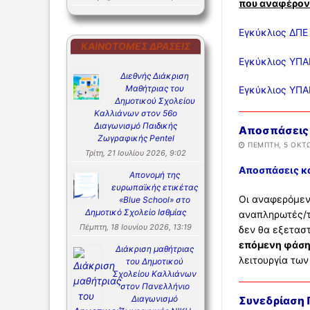
που αναφέρον
Εγκύκλιος ΔΠΕ
ΚΑΙΝΟΤΌΜΕΣ ΔΡΆΣΕΙΣ
Εγκύκλιος ΥΠΑ
Διεθνής Διάκριση
Μαθήτριας του
Εγκύκλιος ΥΠΑ
Δημοτικού Σχολείου
Καλλιάνων στον 56ο
Διαγωνισμό Παιδικής
Αποσπάσεις 
Ζωγραφικής Pentel
ΠΈΜΠΤΗ, 5 ΟΚΤΩ
Τρίτη, 21 Ιουλίου 2026, 9:02
Αποσπάσεις κ
Απονομή της
ευρωπαϊκής ετικέτας
Οι αναφερόμεν
«Blue School» στο
Δημοτικό Σχολείο Ισθμίας
αναπληρωτές/τρ
Πέμπτη, 18 Ιουνίου 2026, 13:19
δεν θα εξετασ
επόμενη φάση
Διάκριση μαθήτριας
λειτουργία τω
του Δημοτικού
Σχολείου Καλλιάνων
στον Πανελλήνιο
Διαγωνισμό
Συνεδρίαση Π