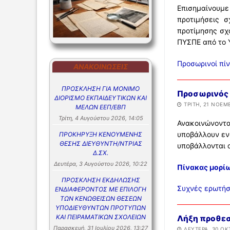
Επισημαίνουμε
προτιμήσεις 
προτίμησης σχ
ΠΥΣΠΕ από το 
Προσωρινοί πί
ΑΝΑΚΟΙΝΏΣΕΙΣ
ΠΡΟΣΚΛΗΣΗ ΓΙΑ ΜΟΝΙΜΟ
Προσωρινός 
ΔΙΟΡΙΣΜΟ ΕΚΠΑΙΔΕΥΤΙΚΩΝ ΚΑΙ
ΤΡΊΤΗ, 21 ΝΟΕΜΒ
ΜΕΛΩΝ ΕΕΠ/ΕΒΠ
Τρίτη, 4 Αυγούστου 2026, 14:05
Ανακοινώνονται
υποβάλλουν εν
ΠΡΟΚΗΡΥΞΗ ΚΕΝΟΥΜΕΝΗΣ
ΘΕΣΗΣ ΔΙΕΥΘΥΝΤΗ/ΝΤΡΙΑΣ
υποβάλλονται 
Δ.ΣΧ.
Δευτέρα, 3 Αυγούστου 2026, 10:22
Πίνακας μορίω
ΠΡΟΣΚΛΗΣΗ ΕΚΔΗΛΩΣΗΣ
Συχνές ερωτήσ
ΕΝΔΙΑΦΕΡΟΝΤΟΣ ΜΕ ΕΠΙΛΟΓΗ
ΤΩΝ ΚΕΝΩΘΕΙΣΩΝ ΘΕΣΕΩΝ
ΥΠΟΔΙΕΥΘΥΝΤΩΝ ΠΡΟΤΥΠΩΝ
ΚΑΙ ΠΕΙΡΑΜΑΤΙΚΩΝ ΣΧΟΛΕΙΩΝ
Λήξη προθεσ
Παρασκευή, 31 Ιουλίου 2026, 13:27
ΔΕΥΤΈΡΑ, 30 ΟΚ