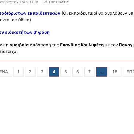
ΑΥΓΟΎΣΤΟΥ 2023, 12:50
|
ΑΠΟΣΠΑΣΕΙΣ
εοδιόριστων εκπαιδευτικών
(Οι εκπαιδευτικοί θα αναλάβουν υπ
ονται σε άδεια)
ών ειδικοτήτων β’ φάση
ηκε η
αμοιβαία
απόσπαση της
Ευανθίας Κουλιφέτη
με τον
Παναγι
τίστοιχα.
ποίηση
ΕΝΑ
1
2
3
4
5
6
7
…
15
ΕΠ
ν