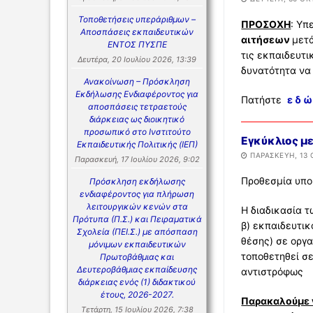
Τοποθετήσεις υπεράριθμων –
ΠΡΟΣΟΧΗ
: Υπ
Αποσπάσεις εκπαιδευτικών
αιτήσεων
μετά
ΕΝΤΟΣ ΠΥΣΠΕ
τις εκπαιδευτι
Δευτέρα, 20 Ιουλίου 2026, 13:39
δυνατότητα να 
Ανακοίνωση – Πρόσκληση
Εκδήλωσης Ενδιαφέροντος για
Πατήστε
ε δ 
αποσπάσεις τετραετούς
διάρκειας ως διοικητικό
προσωπικό στο Ινστιτούτο
Εγκύκλιος μ
Εκπαιδευτικής Πολιτικής (ΙΕΠ)
ΠΑΡΑΣΚΕΥΉ, 13 
Παρασκευή, 17 Ιουλίου 2026, 9:02
Προθεσμία υπ
Πρόσκληση εκδήλωσης
ενδιαφέροντος για πλήρωση
λειτουργικών κενών στα
Η διαδικασία τ
Πρότυπα (Π.Σ.) και Πειραματικά
β) εκπαιδευτικ
Σχολεία (ΠΕΙ.Σ.) με απόσπαση
θέσης) σε οργα
μόνιμων εκπαιδευτικών
τοποθετηθεί σε
Πρωτοβάθμιας και
Δευτεροβάθμιας εκπαίδευσης
αντιστρόφως
διάρκειας ενός (1) διδακτικού
έτους, 2026-2027.
Παρακαλούμε γ
Τετάρτη, 15 Ιουλίου 2026, 7:38