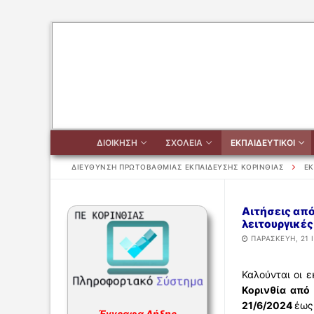
Μετάβαση
στο
περιεχόμενο
ΔΙΟΙΚΗΣΗ
ΣΧΟΛΕΙΑ
ΕΚΠΑΙΔΕΥΤΙΚΟΙ
ΔΙΕΥΘΥΝΣΗ ΠΡΩΤΟΒΑΘΜΙΑΣ ΕΚΠΑΙΔΕΥΣΗΣ ΚΟΡΙΝΘΙΑΣ
ΕΚ
Αιτήσεις απ
Αναζήτηση
λειτουργικές
για:
ΠΑΡΑΣΚΕΥΉ, 21 
ΔΙΟΙΚΗΣΗ
Καλούνται οι 
Κορινθία από
ΔΙΟΙΚΗΣΗ
ΣΧΟΛΕΙΑ
21/6/2024
έως
Έγγραφα Λήξης