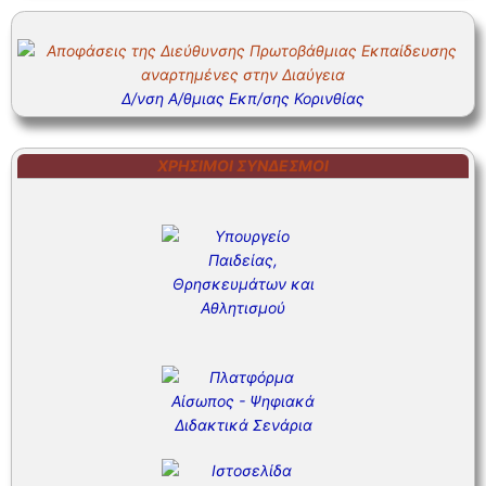
Δ/νση Α/θμιας Εκπ/σης Κορινθίας
ΧΡΉΣΙΜΟΙ ΣΎΝΔΕΣΜΟΙ