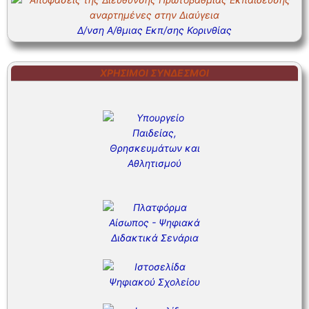
Δ/νση Α/θμιας Εκπ/σης Κορινθίας
ΧΡΉΣΙΜΟΙ ΣΎΝΔΕΣΜΟΙ