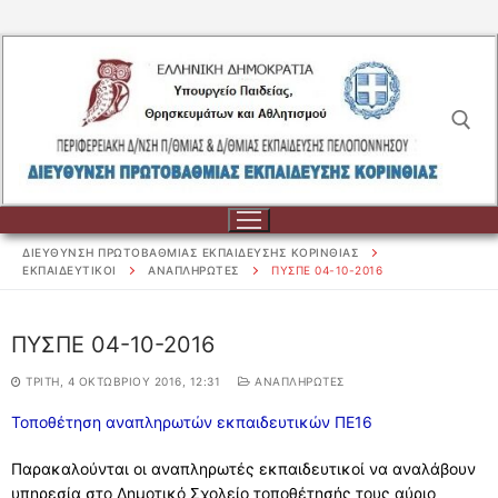
Μετάβαση
στο
περιεχόμενο
Αναζήτηση για:
ΔΙΕΥΘΥΝΣΗ ΠΡΩΤΟΒΑΘΜΙΑΣ ΕΚΠΑΙΔΕΥΣΗΣ ΚΟΡΙΝΘΙΑΣ
ΕΚΠΑΙΔΕΥΤΙΚΟΙ
ΑΝΑΠΛΗΡΩΤΕΣ
ΠΥΣΠΕ 04-10-2016
Αναζήτηση
ΠΥΣΠΕ 04-10-2016
για:
ΤΡΊΤΗ, 4 ΟΚΤΩΒΡΊΟΥ 2016, 12:31
ΑΝΑΠΛΗΡΩΤΕΣ
ΔΙΟΙΚΗΣΗ
Τοποθέτηση αναπληρωτών εκπαιδευτικών ΠΕ16
ΔΙΟΙΚΗΣΗ
ΣΧΟΛΕΙΑ
Παρακαλούνται οι αναπληρωτές εκπαιδευτικοί να αναλάβουν
ΟΡΓΑΝΟΓΡΑΜΜΑ
υπηρεσία στο Δημοτικό Σχολείο τοποθέτησής τους αύριο
ΣΧΟΛΕΙΑ
ΕΚΠΑΙΔΕΥΤΙΚΟΙ