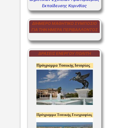
Εκπαίδευσης Κορινθίας
ΣΥΧΝΕΣ Ε
ΣΥΧΝΕΣ Ε
ΔΙΉΜΕΡΟ ΜΑΘΗΤΙΚΌ ΣΥΜΠΌΣΙΟ
ΓΙΑ ΤΗΝ ΗΜΈΡΑ ΠΕΡΙΒΆΛΛΟΝΤΟΣ
ΔΡΆΣΕΙΣ ΕΝΕΡΓΟΎ ΠΟΛΊΤΗ