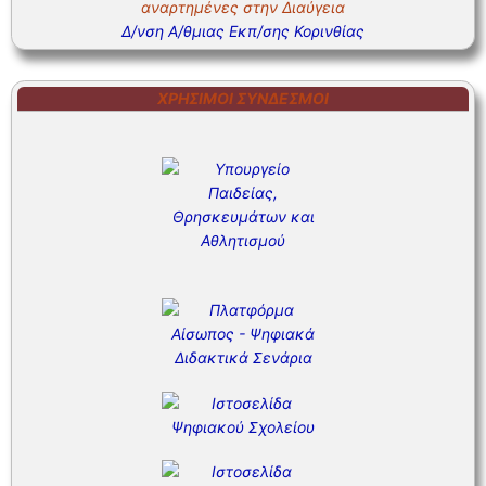
Δ/νση Α/θμιας Εκπ/σης Κορινθίας
ΧΡΉΣΙΜΟΙ ΣΎΝΔΕΣΜΟΙ