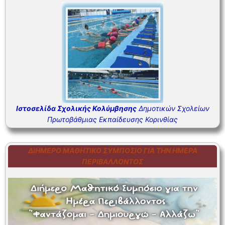
Ιστοσελίδα Σχολικής Κολύμβησης
Δημοτικών Σχολείων
Πρωτοβάθμιας Εκπαίδευσης Κορινθίας
ΔΙΉΜΕΡΟ ΜΑΘΗΤΙΚΌ ΣΥΜΠΌΣΙΟ ΓΙΑ ΤΗΝ ΗΜΈΡΑ
ΠΕΡΙΒΆΛΛΟΝΤΟΣ