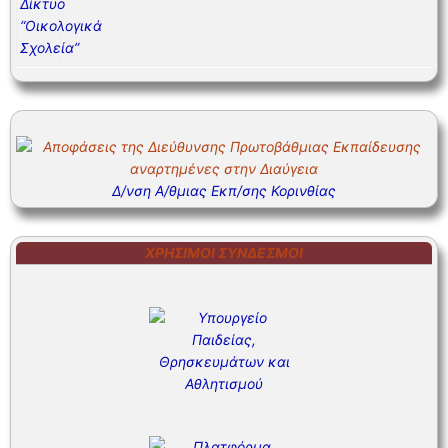
Δ/νση Α/θμιας Εκπ/σης Κορινθίας
ΧΡΉΣΙΜΟΙ ΣΎΝΔΕΣΜΟΙ