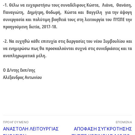
-1. Θέλω να ευχαριστήσω τους συναδέλφους Κώστα, Λιάνα, Θανάση,
ΔΙΕΥΘΥΝΤΗΣ
ΧΩΡΟΤΑΞΙΚΗ ΚΑΤΑΝΟΜΗ
ΕΚΠΑΙΔΕΥΤΙΚΟΙ
ΜΕΛΕΤΕΣ – ΔΡΑΣΕΙΣ
Παναγιώτη, Δημήτρη, Θοδωρή, Κώστα και Βαγγέλη για την άψογη
συνεργασία και πολύτιμη βοηθειά τους στη λειτουργία του ΠΥΣΠΕ την
ΠΥΣΠΕ
ΧΩΡΟΤΑΞΙΚΗ ΚΑΤΑΝΟΜΗ
ΣΤΟΙΧΕΙΑ ΣΧΟΛΙΚΩΝ ΜΟΝΑΔΩΝ
ΠΡΟΣΛΗΨΕΙΣ – ΔΙΟΡΙΣΜΟΙ
ΜΕΛΕΤΕΣ – ΔΡΑΣΕΙΣ
ΕΠΟΠΤΡΙΑ-ΣΥΜΒΟΥΛΟΙ
προηγούμενη διετία, 2017-18.
ΔΕΛΤΙΑ ΤΥΠΟΥ
ΧΑΡΤΗΣ
ΣΤΟΙΧΕΙΑ ΣΧΟΛΙΚΩΝ ΜΟΝΑΔΩΝ
ΑΝΑΠΛΗΡΩΤΕΣ
ΔΙΕΥΘΥΝΣΕΙΣ-ΤΗΛΕΦΩΝΑ ΣΧΟΛΕΙΩΝ
ΕΠΙΣΤΗΜΟΝΙΚΗ ΕΠΕΤΗΡΙΔΑ
ΕΠΟΠΤΡΙΑ-ΣΥΜΒΟΥΛΟΙ
ΕΝΤΥΠΑ
-2. Να ευχηθώ κάθε επιτυχία στις διεργασίες του νέου Συμβουλίου και
e-ΧΑΡΤΗΣ
ΟΜΑΔΕΣ ΣΧΟΛΕΙΩΝ
ΤΟΠΟΘΕΤΗΣΕΙΣ
ΣΥΜΒΟΥΛΟΙ ΕΚΠΑΙΔΕΥΣΗΣ
ΚΑΙΝΟΤΟΜΕΣ ΔΡΑΣΕΙΣ
ΕΠΙΜΟΡΦΩΣΕΙΣ ΕΠΟΠΤΡΙΑΣ ΠΟΙΟΤΗΤΑΣ
ΟΙΚΟΝΟΜΙΚΑ
να ενημερώσω πως θα προσκαλούνται συχνά στις συνεδριάσεις και τα
αναπληρωματικά μέλη.
ΠΕΡΙΦΕΡΕΙΕΣ ΣΧΟΛΕΙΩΝ
ΚΑΤΗΓΟΡΙΕΣ ΜΟΡΙΑ
ΜΕΤΑΘΕΣΕΙΣ
ΙΔΙΩΤΙΚΗ ΕΚΠΑΙΔΕΥΣΗ
ΣΥΝΕΔΡΙΟ
ΕΠΙΜΟΡΦΩΣΕΙΣ ΣΥΜΒΟΥΛΩΝ ΕΚΠΑΙΔΕΥΣΗΣ
ΟΙΚΟΝΟΜΙΚΑ
ERASMUS+
ΟΡΓΑΝΙΚΟΤΗΤΑ ΣΧΟΛΙΚΩΝ ΜΟΝΑΔΩΝ
ΑΠΟΣΠΑΣΕΙΣ
ΕΚΔΡΟΜΕΣ
ΣΩΜΑ ΣΥΜΒΟΥΛΩΝ ΕΚΠΑΙΔΕΥΣΗΣ
ΜΙΣΘΟΔΟΣΙΑ
Ο Δ/ντης Εκπ/σης
ΕΠΙΚΟΙΝΩΝΙΑ
Αλέξανδρος Αντωνίου
ΙΔΡΥΜΕΝΟ ΤΜΗΜΑ ΕΝΤΑΞΗΣ
ΥΠΕΡΑΡΙΘΜΙΕΣ
ΕΚΔΡΟΜΕΣ
ΣΥΧΝΕΣ ΕΡΩΤΗΣΕΙΣ ΓΙΑ ΙΔΙΩΤΙΚΗ ΕΚΠΑΙΔΕΥΣΗ –
ΠΡΟΥΠΟΛΟΓΙΣΜΟΣ
ΕΠΙΚΟΙΝΩΝΙΑ
ΕΚΔΡΟΜΕΣ
ΟΡΙΣΜΟΣ ΓΙΑ ΛΕΙΤΟΥΡΓΙΑ ΔΥΕΠ
ΝΟΜΟΘΕΣΙΑ
ΝΟΜΟΘΕΣΙΑ
ΕΠΙΚΟΙΝΩΝΙΑ
ΣΧΟΛΙΚΗ ΚΟΛΥΜΒΗΣΗ
ΔΥΝΑΤΟΤΗΤΑ ΙΔΡΥΣΗΣ Τ.Υ. ΖΕΠ
ΑΙΤΗΣΕΙΣ
ΠΡΟΣΚΛΗΣΗ ΕΚΔΗΛΩΣΗΣ ΕΝΔΙΑΦΕΡΟΝΤΟΣ
ΣΥΧΝΕΣ ΕΡΩΤΗΣΕΙΣ
ΤΑΞΙΔΙΩΤΙΚΩΝ ΓΡΑΦΕΙΩΝ
MYSCHOOL
ΣΥΧΝΕΣ ΕΡΩΤΗΣΕΙΣ
ΣΥΧΝΕΣ ΕΡΩΤΗΣΕΙΣ
ΥΠΟΒΟΛΗ ΑΙΤΗΣΗΣ
Πλοήγηση
ΠΡΟΗΓΟΎΜΕΝΟ
ΕΠΌΜΕΝΑ
άρθρων
ΣΥΧΝΕΣ ΕΡΩΤΗΣΕΙΣ – ΤΜΗΜΑ ΔΙΟΙΚΗΤΙΚΟΥ
ΥΠΟΒΟΛΗ ΑΙΤΗΣΗΣ ΜΕ ΛΟΓΟΤΥΠΟ ΕΣΠΑ
Προηγούμενο
Επόμενο
ΑΝΑΣΤΟΛΗ ΛΕΙΤΟΥΡΓΙΑΣ
ΑΠΟΦΑΣΗ ΣΥΓΚΡΟΤΗΣΗΣ
άρθρο:
άρθρο: