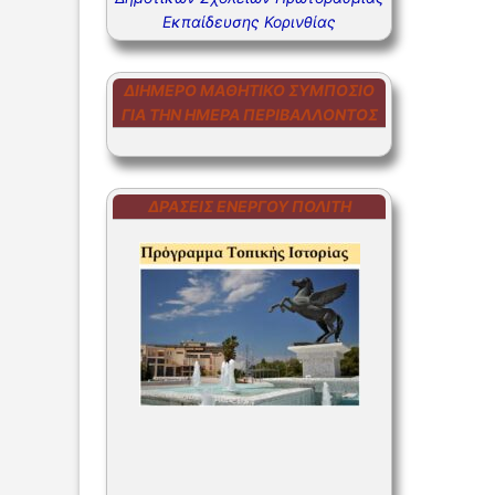
Εκπαίδευσης Κορινθίας
ΣΥΧΝΕΣ Ε
ΣΥΧΝΕΣ Ε
ΔΙΉΜΕΡΟ ΜΑΘΗΤΙΚΌ ΣΥΜΠΌΣΙΟ
ΓΙΑ ΤΗΝ ΗΜΈΡΑ ΠΕΡΙΒΆΛΛΟΝΤΟΣ
ΔΡΆΣΕΙΣ ΕΝΕΡΓΟΎ ΠΟΛΊΤΗ