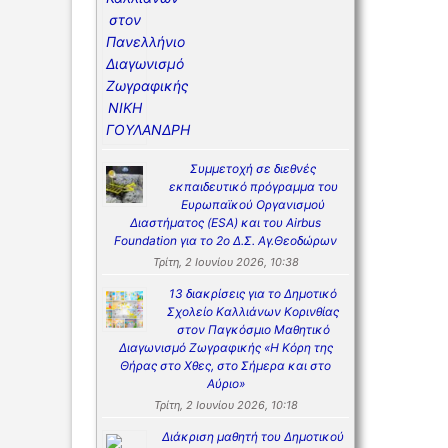
Συμμετοχή σε διεθνές
εκπαιδευτικό πρόγραμμα του
Ευρωπαϊκού Οργανισμού
Διαστήματος (ESA) και του Airbus
Foundation για το 2ο Δ.Σ. Αγ.Θεοδώρων
Τρίτη, 2 Ιουνίου 2026, 10:38
13 διακρίσεις για το Δημοτικό
Σχολείο Καλλιάνων Κορινθίας
στον Παγκόσμιο Μαθητικό
Διαγωνισμό Ζωγραφικής «Η Κόρη της
Θήρας στο Χθες, στο Σήμερα και στο
Αύριο»
Τρίτη, 2 Ιουνίου 2026, 10:18
Διάκριση μαθητή του Δημοτικού