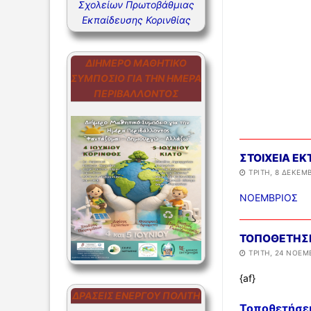
Σχολείων Πρωτοβάθμιας
ΣΥΧΝΕΣ Ε
Εκπαίδευσης Κορινθίας
ΣΥΧΝΕΣ Ε
ΔΙΉΜΕΡΟ ΜΑΘΗΤΙΚΌ
ΣΥΜΠΌΣΙΟ ΓΙΑ ΤΗΝ ΗΜΈΡΑ
ΠΕΡΙΒΆΛΛΟΝΤΟΣ
ΣΤΟΙΧΕΙΑ Ε
ΤΡΊΤΗ, 8 ΔΕΚΕΜΒ
ΝΟΕΜΒΡΙΟΣ
ΤΟΠΟΘΕΤΗΣ
ΤΡΊΤΗ, 24 ΝΟΕΜΒ
{af}
ΔΡΆΣΕΙΣ ΕΝΕΡΓΟΎ ΠΟΛΊΤΗ
Τοποθετήσε