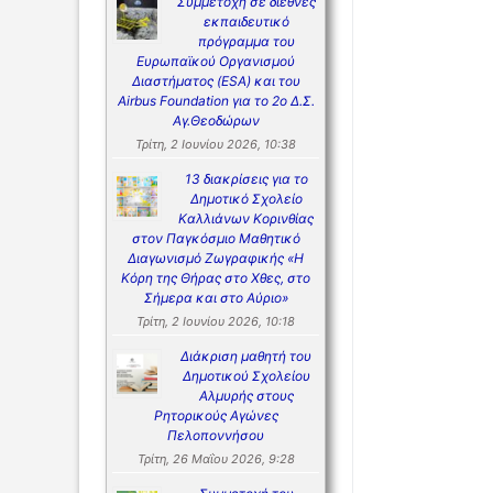
Συμμετοχή σε διεθνές
εκπαιδευτικό
πρόγραμμα του
Ευρωπαϊκού Οργανισμού
Διαστήματος (ESA) και του
Airbus Foundation για το 2ο Δ.Σ.
Αγ.Θεοδώρων
Τρίτη, 2 Ιουνίου 2026, 10:38
13 διακρίσεις για το
Δημοτικό Σχολείο
Καλλιάνων Κορινθίας
στον Παγκόσμιο Μαθητικό
Διαγωνισμό Ζωγραφικής «Η
Κόρη της Θήρας στο Χθες, στο
Σήμερα και στο Αύριο»
Τρίτη, 2 Ιουνίου 2026, 10:18
Διάκριση μαθητή του
Δημοτικού Σχολείου
Αλμυρής στους
Ρητορικούς Αγώνες
Πελοποννήσου
Τρίτη, 26 Μαΐου 2026, 9:28