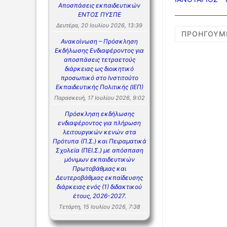
Αποσπάσεις εκπαιδευτικών
ΕΝΤΟΣ ΠΥΣΠΕ
Δευτέρα, 20 Ιουλίου 2026, 13:39
Σελιδο
ΠΡΟΗΓΟΎΜ
Ανακοίνωση – Πρόσκληση
άρθρω
Εκδήλωσης Ενδιαφέροντος για
αποσπάσεις τετραετούς
διάρκειας ως διοικητικό
προσωπικό στο Ινστιτούτο
Εκπαιδευτικής Πολιτικής (ΙΕΠ)
Παρασκευή, 17 Ιουλίου 2026, 9:02
Πρόσκληση εκδήλωσης
ενδιαφέροντος για πλήρωση
λειτουργικών κενών στα
Πρότυπα (Π.Σ.) και Πειραματικά
Σχολεία (ΠΕΙ.Σ.) με απόσπαση
μόνιμων εκπαιδευτικών
Πρωτοβάθμιας και
Δευτεροβάθμιας εκπαίδευσης
διάρκειας ενός (1) διδακτικού
έτους, 2026-2027.
Τετάρτη, 15 Ιουλίου 2026, 7:38