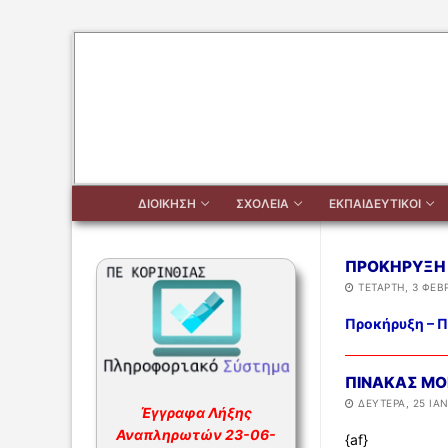
Μετάβαση
στο
περιεχόμενο
ΔΙΟΙΚΗΣΗ
ΣΧΟΛΕΙΑ
ΕΚΠΑΙΔΕΥΤΙΚΟΙ
ΠΡΟΚΗΡΥΞΗ 
ΤΕΤΆΡΤΗ, 3 ΦΕΒ
Αναζήτηση
Προκήρυξη – 
για:
ΔΙΟΙΚΗΣΗ
ΠΙΝΑΚΑΣ ΜΟ
ΔΕΥΤΈΡΑ, 25 ΙΑΝ
Έγγραφα Λήξης
ΔΙΟΙΚΗΣΗ
ΣΧΟΛΕΙΑ
Αναπληρωτών 23-06-
{af}