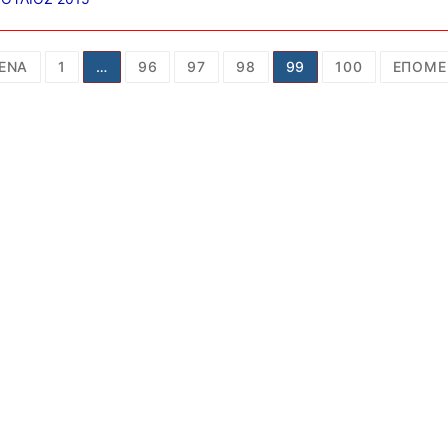
ποίηση
ΕΝΑ
1
…
96
97
98
99
100
ΕΠΌΜΕ
ν