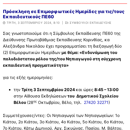
Πρόσκληση σε Επιμορφωτικές Ημερίδες για τις/τους
Εκπαιδευτικούς ΠΕ60
ΤΡΊΤΗ, 3 ΣΕΠΤΕΜΒΡΊΟΥ 2024, 8:10
|
ΣΥΜΒΟΥΛΟΙ ΕΚΠΑΙΔΕΥΣΗΣ
Σας γνωστοποιούμε ότι η Σύμβουλος Εκπαίδευσης ΠΕ60 της
Διεύθυνσης Πρωτοβάθμιας Εκπαίδευσης Κορινθίας, κα
Αλεξάνδρα Νικολάου έχει προγραμματίσει τη διεξαγωγή δύο
(2) Επιμορφωτικών Ημερίδων
με θέμα:
«Ενδυνάμωση του
πολυδιάστατου ρόλου της/του Νηπιαγωγού στη σύγχρονη
εκπαιδευτική πραγματικότητα»
για τις εξής ημερομηνίες:
την
Τρίτη 3 Σεπτεμβρίου 2024
και ώρες
8:45 – 13:
00
στην Αίθουσα Εκδηλώσεων
του Δημοτικού Σχολείου
ης
Βέλου
(28
Οκτωβρίου, Βέλο, τηλ.
27420 32271
)
Συμμετέχουσες/ντες: Οι Νηπιαγωγοί των Νηπιαγωγείων: 1ο
Κιάτου, 2ο Κιάτου, 3ο Κιάτου, 4ο Κιάτου, 5ο Κιάτου, 6ο Κιάτου,
7ο Κιάτου, Κάτω Διμηνιού, Αρχ. Σικυώνας, Πασίου, Μ. Βάλτου,