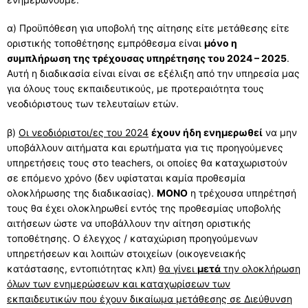
ΔΙΕΥΘΥΝΤΗΣ
ΧΩΡΟΤΑΞΙΚΗ ΚΑΤΑΝΟΜΗ
ΕΚΠΑΙΔΕΥΤΙΚΟΙ
ΜΕΛΕΤΕΣ – ΔΡΑΣΕΙΣ
α) Προϋπόθεση για υποβολή της αίτησης είτε μετάθεσης είτε
οριστικής τοποθέτησης εμπρόθεσμα είναι
μόνο η
ΠΥΣΠΕ
ΧΩΡΟΤΑΞΙΚΗ ΚΑΤΑΝΟΜΗ
ΣΤΟΙΧΕΙΑ ΣΧΟΛΙΚΩΝ ΜΟΝΑΔΩΝ
ΠΡΟΣΛΗΨΕΙΣ – ΔΙΟΡΙΣΜΟΙ
ΜΕΛΕΤΕΣ – ΔΡΑΣΕΙΣ
ΕΠΟΠΤΡΙΑ-ΣΥΜΒΟΥΛΟΙ
συμπλήρωση της τρέχουσας υπηρέτησης του 2024 – 2025
.
Αυτή η διαδικασία είναι είναι σε εξέλιξη από την υπηρεσία μας
ΔΕΛΤΙΑ ΤΥΠΟΥ
ΧΑΡΤΗΣ
ΣΤΟΙΧΕΙΑ ΣΧΟΛΙΚΩΝ ΜΟΝΑΔΩΝ
ΑΝΑΠΛΗΡΩΤΕΣ
ΔΙΕΥΘΥΝΣΕΙΣ-ΤΗΛΕΦΩΝΑ ΣΧΟΛΕΙΩΝ
ΕΠΙΣΤΗΜΟΝΙΚΗ ΕΠΕΤΗΡΙΔΑ
ΕΠΟΠΤΡΙΑ-ΣΥΜΒΟΥΛΟΙ
ΕΝΤΥΠΑ
για όλους τους εκπαιδευτικούς, με προτεραιότητα τους
e-ΧΑΡΤΗΣ
ΟΜΑΔΕΣ ΣΧΟΛΕΙΩΝ
ΤΟΠΟΘΕΤΗΣΕΙΣ
νεοδιόριστους των τελευταίων ετών.
ΣΥΜΒΟΥΛΟΙ ΕΚΠΑΙΔΕΥΣΗΣ
ΚΑΙΝΟΤΟΜΕΣ ΔΡΑΣΕΙΣ
ΕΠΙΜΟΡΦΩΣΕΙΣ ΕΠΟΠΤΡΙΑΣ ΠΟΙΟΤΗΤΑΣ
ΟΙΚΟΝΟΜΙΚΑ
ΠΕΡΙΦΕΡΕΙΕΣ ΣΧΟΛΕΙΩΝ
ΚΑΤΗΓΟΡΙΕΣ ΜΟΡΙΑ
ΜΕΤΑΘΕΣΕΙΣ
ΙΔΙΩΤΙΚΗ ΕΚΠΑΙΔΕΥΣΗ
ΣΥΝΕΔΡΙΟ
ΕΠΙΜΟΡΦΩΣΕΙΣ ΣΥΜΒΟΥΛΩΝ ΕΚΠΑΙΔΕΥΣΗΣ
ΟΙΚΟΝΟΜΙΚΑ
ERASMUS+
β)
Οι νεοδιόριστοι/ες του 2024
έχουν ήδη ενημερωθεί
να μην
υποβάλλουν αιτήματα και ερωτήματα για τις προηγούμενες
ΟΡΓΑΝΙΚΟΤΗΤΑ ΣΧΟΛΙΚΩΝ ΜΟΝΑΔΩΝ
ΑΠΟΣΠΑΣΕΙΣ
ΕΚΔΡΟΜΕΣ
ΣΩΜΑ ΣΥΜΒΟΥΛΩΝ ΕΚΠΑΙΔΕΥΣΗΣ
ΜΙΣΘΟΔΟΣΙΑ
ΕΠΙΚΟΙΝΩΝΙΑ
υπηρετήσεις τους στο teachers, οι οποίες θα καταχωριστούν
σε επόμενο χρόνο (δεν υφίσταται καμία προθεσμία
ΙΔΡΥΜΕΝΟ ΤΜΗΜΑ ΕΝΤΑΞΗΣ
ΥΠΕΡΑΡΙΘΜΙΕΣ
ΕΚΔΡΟΜΕΣ
ΣΥΧΝΕΣ ΕΡΩΤΗΣΕΙΣ ΓΙΑ ΙΔΙΩΤΙΚΗ ΕΚΠΑΙΔΕΥΣΗ –
ΠΡΟΥΠΟΛΟΓΙΣΜΟΣ
ΕΠΙΚΟΙΝΩΝΙΑ
ολοκλήρωσης της διαδικασίας).
ΜΟΝΟ
η τρέχουσα υπηρέτησή
ΕΚΔΡΟΜΕΣ
τους θα έχει ολοκληρωθεί εντός της προθεσμίας υποβολής
ΟΡΙΣΜΟΣ ΓΙΑ ΛΕΙΤΟΥΡΓΙΑ ΔΥΕΠ
ΝΟΜΟΘΕΣΙΑ
ΝΟΜΟΘΕΣΙΑ
ΕΠΙΚΟΙΝΩΝΙΑ
αιτήσεων ώστε να υποβάλλουν την αίτηση οριστικής
ΣΧΟΛΙΚΗ ΚΟΛΥΜΒΗΣΗ
ΔΥΝΑΤΟΤΗΤΑ ΙΔΡΥΣΗΣ Τ.Υ. ΖΕΠ
ΑΙΤΗΣΕΙΣ
ΠΡΟΣΚΛΗΣΗ ΕΚΔΗΛΩΣΗΣ ΕΝΔΙΑΦΕΡΟΝΤΟΣ
ΣΥΧΝΕΣ ΕΡΩΤΗΣΕΙΣ
τοποθέτησης. Ο έλεγχος / καταχώριση προηγούμενων
ΤΑΞΙΔΙΩΤΙΚΩΝ ΓΡΑΦΕΙΩΝ
MYSCHOOL
υπηρετήσεων και λοιπών στοιχείων (οικογενειακής
ΣΥΧΝΕΣ ΕΡΩΤΗΣΕΙΣ
ΣΥΧΝΕΣ ΕΡΩΤΗΣΕΙΣ
ΥΠΟΒΟΛΗ ΑΙΤΗΣΗΣ
κατάστασης, εντοπιότητας κλπ)
θα γίνει
μετά
την ολοκλήρωση
όλων των ενημερώσεων και καταχωρίσεων των
ΣΥΧΝΕΣ ΕΡΩΤΗΣΕΙΣ – ΤΜΗΜΑ ΔΙΟΙΚΗΤΙΚΟΥ
ΥΠΟΒΟΛΗ ΑΙΤΗΣΗΣ ΜΕ ΛΟΓΟΤΥΠΟ ΕΣΠΑ
εκπαιδευτικών που έχουν δικαίωμα μετάθεσης σε Διεύθυνση