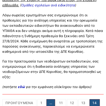
εβδομάδα.
(
Ομάδες σχολείων ανά ειδικότητα
)
Λόγω σωρείας ερωτημάτων σας ενημερώνουμε ότι οι
προθεσμίες για την ανάληψη υπηρεσίας και την ορκωμοσία
των εκπαιδευτικών ειδικοτήτων θα ανακοινωθούν από το
ΥΠΑΙΘΑ και δεν υπάρχει ακόμα αυτή η πληροφορία. Κατά πάσα
πιθανότητα η 5νθήμερη προθεσμία θα ξεκινάει από Τρίτη
27/8/2024. Κάθε ενημέρωση θα αναρτάται με τροποποίηση της
παρούσας ανακοίνωσης, παρακαλούμε να ενημερώνεστε
καθημερινά από την ιστοσελίδα της ΔΠΕ Κορινθίας.
Για την προετοιμασία των νεοδιόριστων εκπαιδευτικών, σας
ενημερώνουμε ότι η διαδικασία ανάληψης υπηρεσίας των
νεοδιοριζόμενων στην ΔΠΕ Κορινθίας, θα πραγματοποιηθεί ως
εξής:
(πατήστε
εδώ
για την εμφάνιση ολόκληρου του άρθρου)
Σελιδοποίηση
ΠΡΟΗΓΟΎΜΕΝΑ
1
…
11
12
13
14