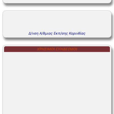
Δ/νση Α/θμιας Εκπ/σης Κορινθίας
ΧΡΉΣΙΜΟΙ ΣΎΝΔΕΣΜΟΙ