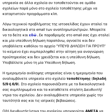
υπηρεσία σε άλλα σχολεία αν τοποθετούνται σε ομάδα
σχολείων παρά μόνο στο σχολείο τοποθέτησης μέχρι να
καταρτιστούν προγράμματα κλπ.
Λόγω τεχνικού προβλήματος της ιστοσελίδας έχουν σταλεί τα
δικαιολογητικά στα email των αναπληρωτών/τριών. Μπορείτε
να τα δείτε και
εδώ
.
Εκ παραδρομής στο email σας έχει σταλεί
και μία υπεύθυνη δήλωση παραπάνω, αγνοείτε και δεν
υποβάλλετε καθόλου το αρχείο “ΥΠΕΥΘ ΔΗΛΩΣΗ ΓΙΑ ΠΡΟΥΠ”
το κείμενο έχει συμπεριληφθεί στην αίτηση για αναγνώριση
προϋπηρεσίας και δεν χρειάζεται και η υπεύθυνη δήλωση.
Υποβάλλετε μόνο τη μία Υπεύθυνη δήλωση.
Η ημερομηνία ανάληψης υπηρεσίας είναι η ημερομηνία που
αναλαμβάνετε υπηρεσία στο σχολείο
τοποθέτησης
(
δηλαδή
5/9 ή 6/9
). Στο σχολείο παρουσιάζεστε με τα δικαιολογητικά
σας συμπληρωμένα και τα καταθέτετε στο/στη Διευθυντή/
ντρια του σχολείου. Δεν αναλαμβάνετε υπηρεσία χωρίς την
ταυτότητά σας και τις ιατρικές βεβαιώσεις.
Ο/Η Διευθυντής/ντρια του σχολείου υποχρεούται
AMΕΣΑ
να