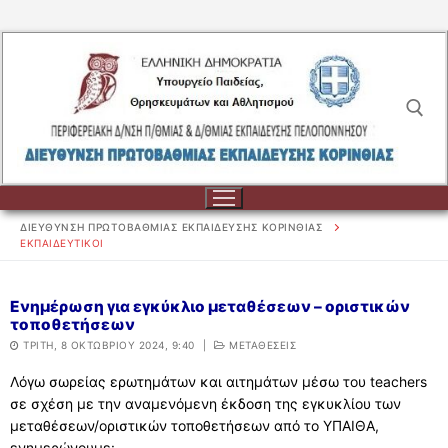
Μετάβαση
στο
περιεχόμενο
Αναζήτηση για:
ΔΙΕΥΘΥΝΣΗ ΠΡΩΤΟΒΑΘΜΙΑΣ ΕΚΠΑΙΔΕΥΣΗΣ ΚΟΡΙΝΘΙΑΣ
ΕΚΠΑΙΔΕΥΤΙΚΟΙ
Αναζήτηση
Ενημέρωση για εγκύκλιο μεταθέσεων – οριστικών
τοποθετήσεων
για:
ΤΡΊΤΗ, 8 ΟΚΤΩΒΡΊΟΥ 2024, 9:40
|
ΜΕΤΑΘΕΣΕΙΣ
ΔΙΟΙΚΗΣΗ
Λόγω σωρείας ερωτημάτων και αιτημάτων μέσω του teachers
σε σχέση με την αναμενόμενη έκδοση της εγκυκλίου των
ΔΙΟΙΚΗΣΗ
ΣΧΟΛΕΙΑ
μεταθέσεων/οριστικών τοποθετήσεων από το ΥΠΑΙΘΑ,
ΟΡΓΑΝΟΓΡΑΜΜΑ
ΣΧΟΛΕΙΑ
ΕΚΠΑΙΔΕΥΤΙΚΟΙ
ενημερώνουμε: