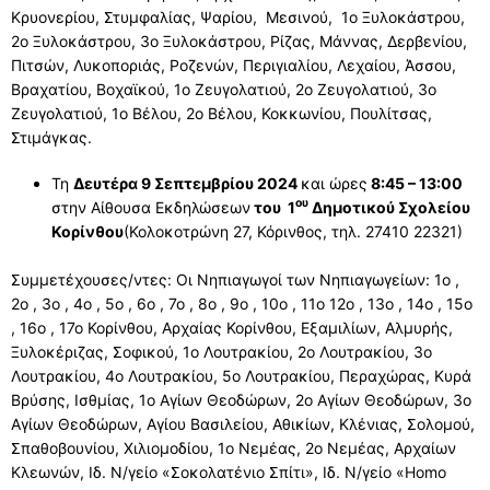
Κρυονερίου, Στυμφαλίας, Ψαρίου, Μεσινού, 1ο Ξυλοκάστρου,
2ο Ξυλοκάστρου, 3ο Ξυλοκάστρου, Ρίζας, Μάννας, Δερβενίου,
Πιτσών, Λυκοποριάς, Ροζενών, Περιγιαλίου, Λεχαίου, Άσσου,
Βραχατίου, Βοχαϊκού, 1ο Ζευγολατιού, 2ο Ζευγολατιού, 3ο
Ζευγολατιού, 1ο Βέλου, 2ο Βέλου, Κοκκωνίου, Πουλίτσας,
Στιμάγκας.
Τη
Δευτέρα 9 Σεπτεμβρίου 2024
και ώρες
8:45 – 13:00
ου
στην Αίθουσα Εκδηλώσεων
του 1
Δημοτικού Σχολείου
Κορίνθου
(Κολοκοτρώνη 27, Κόρινθος, τηλ. 27410 22321)
Συμμετέχουσες/ντες: Οι Νηπιαγωγοί των Νηπιαγωγείων: 1ο ,
2ο , 3ο , 4ο , 5ο , 6ο , 7ο , 8ο , 9ο , 10ο , 11ο 12ο , 13ο , 14ο , 15ο
, 16ο , 17ο Κορίνθου, Αρχαίας Κορίνθου, Εξαμιλίων, Αλμυρής,
Ξυλοκέριζας, Σοφικού, 1ο Λουτρακίου, 2ο Λουτρακίου, 3ο
Λουτρακίου, 4ο Λουτρακίου, 5ο Λουτρακίου, Περαχώρας, Κυρά
Βρύσης, Ισθμίας, 1ο Αγίων Θεοδώρων, 2ο Αγίων Θεοδώρων, 3ο
Αγίων Θεοδώρων, Αγίου Βασιλείου, Αθικίων, Κλένιας, Σολομού,
Σπαθοβουνίου, Χιλιομοδίου, 1ο Νεμέας, 2ο Νεμέας, Αρχαίων
Κλεωνών, Ιδ. Ν/γείο «Σοκολατένιο Σπίτι», Ιδ. Ν/γείο «Homo