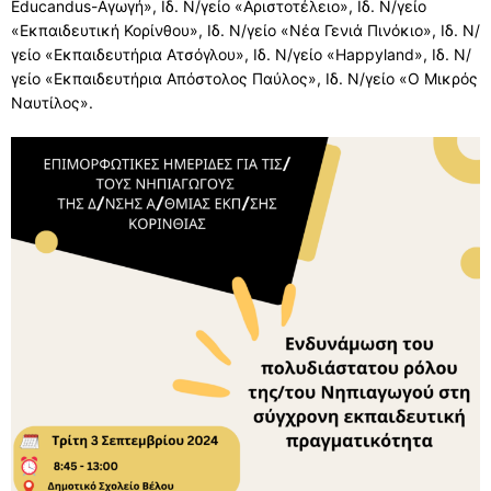
Educandus-Αγωγή», Ιδ. Ν/γείο «Αριστοτέλειο», Ιδ. Ν/γείο
«Εκπαιδευτική Κορίνθου», Ιδ. Ν/γείο «Νέα Γενιά Πινόκιο», Ιδ. Ν/
γείο «Εκπαιδευτήρια Ατσόγλου», Ιδ. Ν/γείο «Happyland», Ιδ. Ν/
γείο «Εκπαιδευτήρια Απόστολος Παύλος», Ιδ. Ν/γείο «Ο Μικρός
Ναυτίλος».