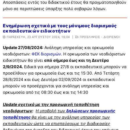
Αποσπάσεις εντός του διδακτικού έτους θα πραγματοποιηθούν
μόνο σε περιπτώσεις ύπαρξης πολύ σοβαρών λόγων.
Ενημέρωση σχετικά με τους μόνιμους διορισμούς
εκπαιδευτικών ειδικοτήτων
ΠΑΡΑΣΚΕΥΉ, 23 ΑΥΓΟΎΣΤΟΥ 2024, 16:04
|
ΠΡΟΣΛΗΨΕΙΣ - ΔΙΟΡΙΣΜΟΙ
Update 27/08/2024:
Ανάληψη υπηρεσίας και ορκωμοσία
νεοδιόριστων:
ΦΕΚ διορισμών.
Η ορκωμοσία των νεοδιόριστων
ειδικοτήτων θα γίνει
από σήμερα έως και τη Δευτέρα
2/9/2024.
Ειδικά για σήμερα 27/8 οι εκπαιδευτικοί μπορούν να
προσέλθουν για ορκωμοσία έως και τις 15:30. Από Τετάρτη
28/8/2024 και έως Δευτέρα 02/09/2024 οι εκπαιδευτικοί
μπορούν να προσέρχονται για ανάληψη υπηρεσίας και
ορκωμοσία από τις 08:30 έως και τις 14:30
Update σχετικά με την προσωρινή τοποθέτηση
νεοδιόριστων
:
Η υποβολή των
δηλώσεων προσωρινής
τοποθέτησης
θα γίνει με την ανάληψη υπηρεσίας των
εκπαιδευτικών ώστε να επισπεύσουμε τις διαδικασίες
δεδομένης της έναρξης του διδακτικού έτους την επόμενη