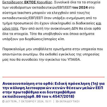
Εκπαίδευσης
ΕΚΤΟΣ
Κορινθίας
. Συνολικά όλα τα τα στοιχεία
ΣΥΧΝΕΣ ΕΡΩΤΗΣΕΙΣ – ΤΜΗΜΑ ΟΙΚΟΝΟΜΙΚΟΥ
των νεοδιόριστων εκπαιδευτικών/ΕΒΠ/ΕΕΠ
του 2024
στο
ΣΥΧΝΕΣ ΕΡΩΤΗΣΕΙΣ – ΤΜΗΜΑ ΠΡΟΣΩΠΙΚΟΥ
σύστημα teachers μπορούν να ελεγχθούν από τους/τις
εκπαιδευτικούς/ΕΒΠ/ΕΕΠ όταν υπάρξει ενημέρωση από το
τμήμα προσωπικού ότι έχουν ολοκληρωθεί οι διαδικασίες
και
μόνο τότε
. Πριν από αυτή την ανακοίνωση ΔΕΝ θα είναι ορθά
όλα τα στοιχεία. Τότε θα υποβληθούν και όποια αιτήματα
υπάρξουν για διορθώσεις/απορίες κλπ.
Παρακαλούμε μην υποβάλλετε ερωτήματα στην υπηρεσία που
απαντώνται ανωτέρω. Θα εκδοθεί εγκύκλιος της υπηρεσίας
μας που θα συνοδεύει την εγκύκλιο του ΥΠΑΙΘΑ.
Ανακοινοποίηση στο ορθό: Ειδική πρόσκληση (1η) για
την κάλυψη λειτουργικών κενών θέσεων μελών ΕΕΠ
στην πρωτοβάθμια και δευτεροβάθμια
εκπαίδευση(αρθ. 86 του ν.4547/2018)
ΔΕΥΤΈΡΑ, 7 ΟΚΤΩΒΡΊΟΥ 2024, 15:11
|
ΕΚΠΑΙΔΕΥΤΙΚΟΙ